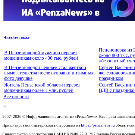
Читайте также
Пенсионерка из 
В Пензе молодой мужчина перевел
около 800 тыс. р
мошенникам около 400 тыс. рублей
«безопасный сче
В Пензе молодой человек стал жертвой
Сергей Васянин 
вымогательства после отправки интимных
железнодорожни
фото девушке
праздником
Житель Пензенской области перевел
Сергей Васянин 
мошенникам более 1 млн. рублей
ВДВ с празднико
Все новости
2007–2026 © Информационное агентство «PenzaNews». Все права защищены
При цитировании материалов гиперссылка на
https://penzanews.ru
обязательн
Свидетельство о регистрации СМИ ИА №ФС77-31297 выдано Россвязьохранку