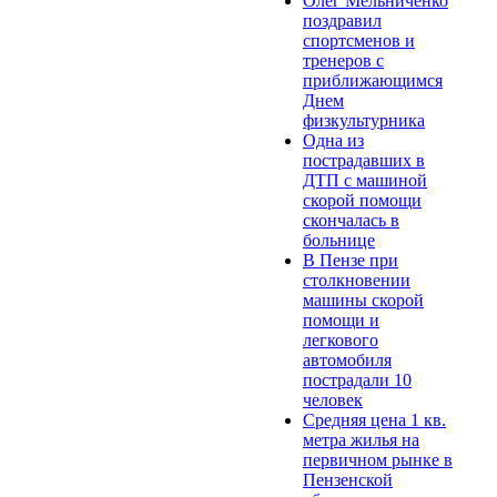
Олег Мельниченко
поздравил
спортсменов и
тренеров с
приближающимся
Днем
физкультурника
Одна из
пострадавших в
ДТП с машиной
скорой помощи
скончалась в
больнице
В Пензе при
столкновении
машины скорой
помощи и
легкового
автомобиля
пострадали 10
человек
Средняя цена 1 кв.
метра жилья на
первичном рынке в
Пензенской