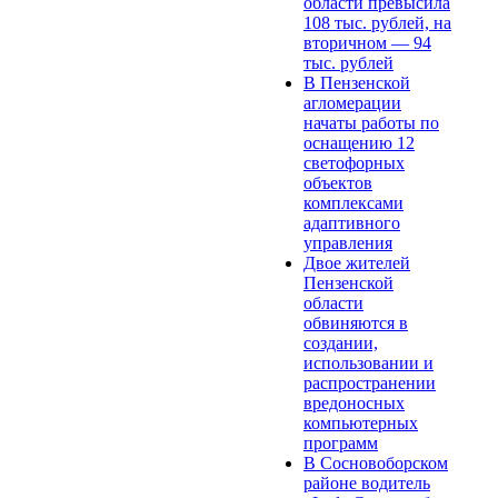
области превысила
108 тыс. рублей, на
вторичном — 94
тыс. рублей
В Пензенской
агломерации
начаты работы по
оснащению 12
светофорных
объектов
комплексами
адаптивного
управления
Двое жителей
Пензенской
области
обвиняются в
создании,
использовании и
распространении
вредоносных
компьютерных
программ
В Сосновоборском
районе водитель