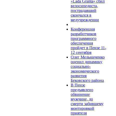
«Lada Granta» сбил
велосипедиста,
пострадавший
скончался в
медучреждении
Конференция
разработчиков
программного
обеспечения
пройдет в Пензе 11-
12 сентября
Олег Мельниченко
оценил динамику
социально-
экономического
развития
Бековского района
В Пензе
предъявлено
обвинение
мужчине, до
смерти забившему
монтировкой
приятеля