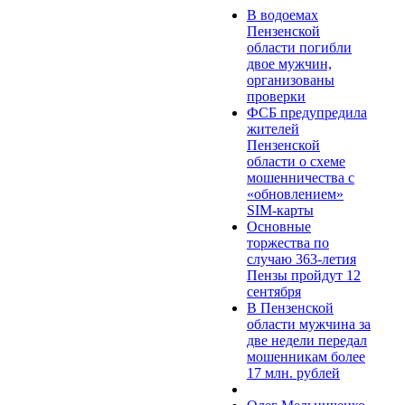
В водоемах
Пензенской
области погибли
двое мужчин,
организованы
проверки
ФСБ предупредила
жителей
Пензенской
области о схеме
мошенничества c
«обновлением»
SIM-карты
Основные
торжества по
случаю 363-летия
Пензы пройдут 12
сентября
В Пензенской
области мужчина за
две недели передал
мошенникам более
17 млн. рублей