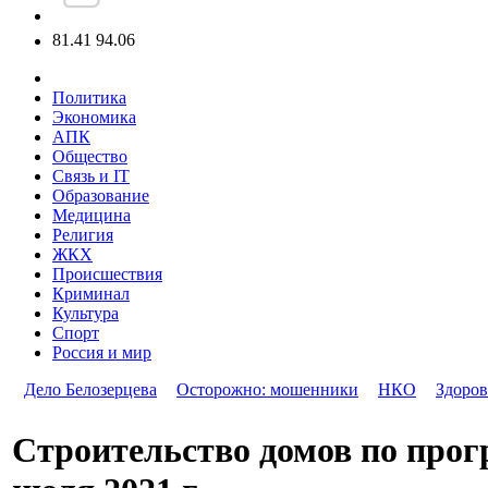
81.41
94.06
Политика
Экономика
АПК
Общество
Связь и IT
Образование
Медицина
Религия
ЖКХ
Происшествия
Криминал
Культура
Спорт
Россия и мир
Дело Белозерцева
Осторожно: мошенники
НКО
Здоров
Строительство домов по прог