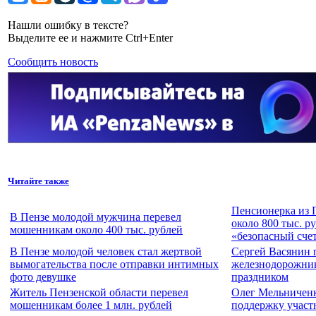
Нашли ошибку в тексте?
Выделите ее и нажмите Ctrl+Enter
Сообщить новость
Читайте также
Пенсионерка из 
В Пензе молодой мужчина перевел
около 800 тыс. р
мошенникам около 400 тыс. рублей
«безопасный сче
В Пензе молодой человек стал жертвой
Сергей Васянин 
вымогательства после отправки интимных
железнодорожни
фото девушке
праздником
Житель Пензенской области перевел
Олег Мельниченк
мошенникам более 1 млн. рублей
поддержку учас