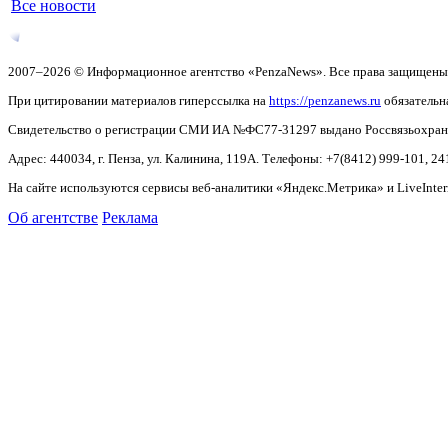
Все новости
2007–2026 © Информационное агентство «PenzaNews». Все права защищены
При цитировании материалов гиперссылка на
https://penzanews.ru
обязательн
Свидетельство о регистрации СМИ ИА №ФС77-31297 выдано Россвязьохранку
Адрес: 440034, г. Пенза, ул. Калинина, 119А. Телефоны: +7(8412)
999-101, 24
На сайте используются сервисы веб-аналитики «Яндекс.Метрика» и LiveInter
Об агентстве
Реклама