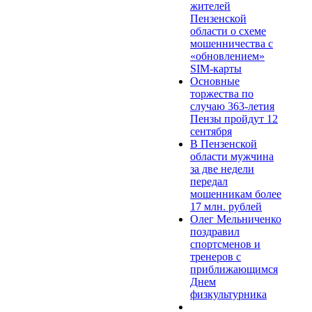
жителей
Пензенской
области о схеме
мошенничества c
«обновлением»
SIM-карты
Основные
торжества по
случаю 363-летия
Пензы пройдут 12
сентября
В Пензенской
области мужчина
за две недели
передал
мошенникам более
17 млн. рублей
Олег Мельниченко
поздравил
спортсменов и
тренеров с
приближающимся
Днем
физкультурника