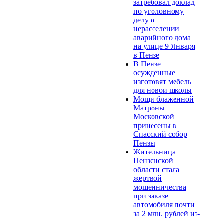
затребовал доклад
по уголовному
делу о
нерасселении
аварийного дома
на улице 9 Января
в Пензе
В Пензе
осужденные
изготовят мебель
для новой школы
Мощи блаженной
Матроны
Московской
принесены в
Спасский собор
Пензы
Жительница
Пензенской
области стала
жертвой
мошенничества
при заказе
автомобиля почти
за 2 млн. рублей из-