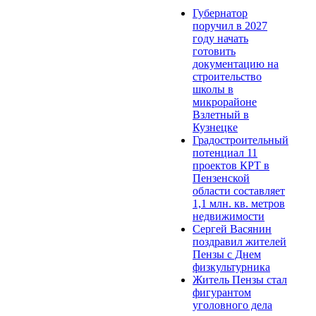
Губернатор
поручил в 2027
году начать
готовить
документацию на
строительство
школы в
микрорайоне
Взлетный в
Кузнецке
Градостроительный
потенциал 11
проектов КРТ в
Пензенской
области составляет
1,1 млн. кв. метров
недвижимости
Сергей Васянин
поздравил жителей
Пензы с Днем
физкультурника
Житель Пензы стал
фигурантом
уголовного дела