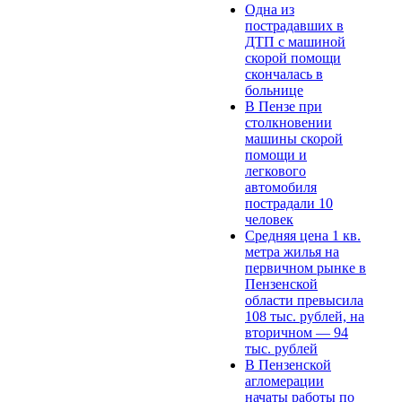
Одна из
пострадавших в
ДТП с машиной
скорой помощи
скончалась в
больнице
В Пензе при
столкновении
машины скорой
помощи и
легкового
автомобиля
пострадали 10
человек
Средняя цена 1 кв.
метра жилья на
первичном рынке в
Пензенской
области превысила
108 тыс. рублей, на
вторичном — 94
тыс. рублей
В Пензенской
агломерации
начаты работы по