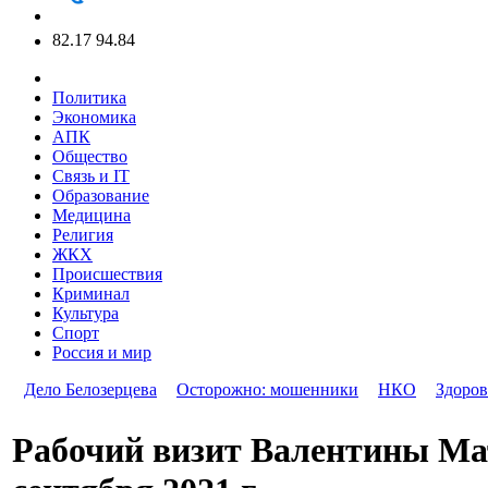
82.17
94.84
Политика
Экономика
АПК
Общество
Связь и IT
Образование
Медицина
Религия
ЖКХ
Происшествия
Криминал
Культура
Спорт
Россия и мир
Дело Белозерцева
Осторожно: мошенники
НКО
Здоров
Рабочий визит Валентины Мат