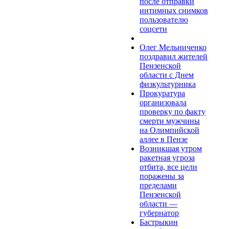
после отправки
интимных снимков
пользователю
соцсети
Олег Мельниченко
поздравил жителей
Пензенской
области с Днем
физкультурника
Прокуратура
организовала
проверку по факту
смерти мужчины
на Олимпийской
аллее в Пензе
Возникшая утром
ракетная угроза
отбита, все цели
поражены за
пределами
Пензенской
области —
губернатор
Бастрыкин