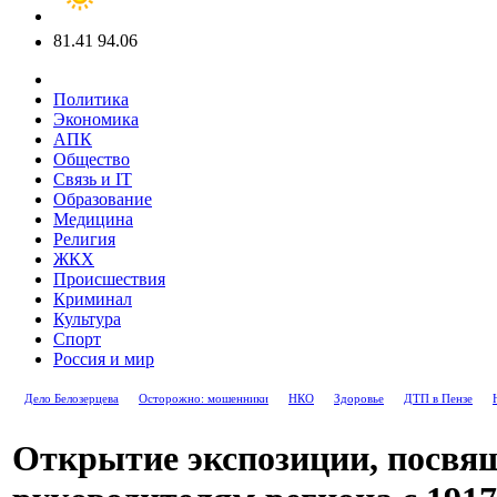
81.41
94.06
Политика
Экономика
АПК
Общество
Связь и IT
Образование
Медицина
Религия
ЖКХ
Происшествия
Криминал
Культура
Спорт
Россия и мир
Дело Белозерцева
Осторожно: мошенники
НКО
Здоровье
ДТП в Пензе
Открытие экспозиции, посвя