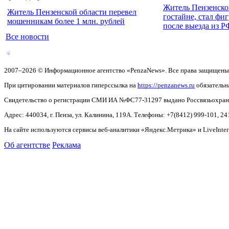
Житель Пензенско
Житель Пензенской области перевел
гостайне, стал фи
мошенникам более 1 млн. рублей
после выезда из Р
Все новости
2007–2026 © Информационное агентство «PenzaNews». Все права защищены
При цитировании материалов гиперссылка на
https://penzanews.ru
обязательн
Свидетельство о регистрации СМИ ИА №ФС77-31297 выдано Россвязьохранку
Адрес: 440034, г. Пенза, ул. Калинина, 119А. Телефоны: +7(8412)
999-101, 24
На сайте используются сервисы веб-аналитики «Яндекс.Метрика» и LiveInter
Об агентстве
Реклама