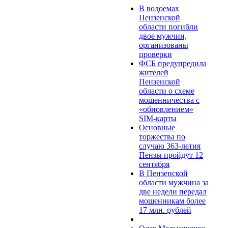
В водоемах
Пензенской
области погибли
двое мужчин,
организованы
проверки
ФСБ предупредила
жителей
Пензенской
области о схеме
мошенничества c
«обновлением»
SIM-карты
Основные
торжества по
случаю 363-летия
Пензы пройдут 12
сентября
В Пензенской
области мужчина за
две недели передал
мошенникам более
17 млн. рублей