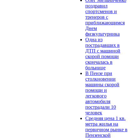
Олег Мельниченко
поздравил
спортсменов и
тренеров с
приближающимся
Днем
физкультурника
Одна из
пострадавших в
ДТП с машиной
скорой помощи
скончалась в
больнице
В Пензе при
столкновении
машины скорой
помощи и
легкового
автомобиля
пострадали 10
человек
Средняя цена 1 кв.
метра жилья на
первичном рынке в
Пензенской