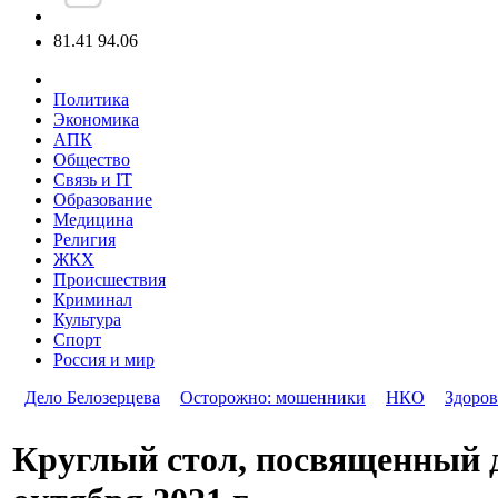
81.41
94.06
Политика
Экономика
АПК
Общество
Связь и IT
Образование
Медицина
Религия
ЖКХ
Происшествия
Криминал
Культура
Спорт
Россия и мир
Дело Белозерцева
Осторожно: мошенники
НКО
Здоров
Круглый стол, посвященный д