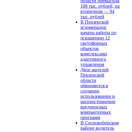
области превысила
108 тыс. рублей, на
вторичном — 94
тыс. рублей
В Пензенской
агломерации
начаты работы по
оснащению 12
светофорных
объектов
комплексами
адаптивного
управления
Двое жителей
Пензенской
области
обвиняются в
создании,
использовании и
распространении
вредоносных
компьютерных
программ
В Сосновоборском
районе водитель