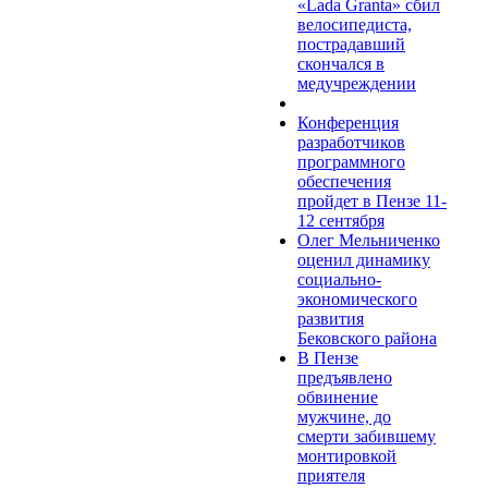
«Lada Granta» сбил
велосипедиста,
пострадавший
скончался в
медучреждении
Конференция
разработчиков
программного
обеспечения
пройдет в Пензе 11-
12 сентября
Олег Мельниченко
оценил динамику
социально-
экономического
развития
Бековского района
В Пензе
предъявлено
обвинение
мужчине, до
смерти забившему
монтировкой
приятеля