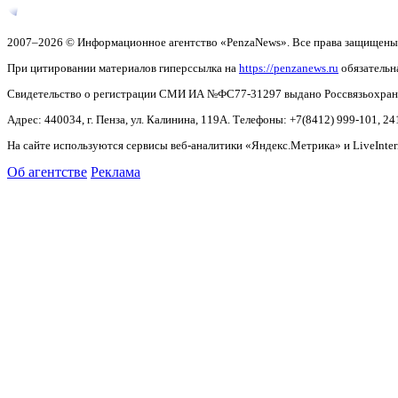
2007–2026 © Информационное агентство «PenzaNews». Все права защищены
При цитировании материалов гиперссылка на
https://penzanews.ru
обязательн
Свидетельство о регистрации СМИ ИА №ФС77-31297 выдано Россвязьохранку
Адрес: 440034, г. Пенза, ул. Калинина, 119А. Телефоны: +7(8412)
999-101, 24
На сайте используются сервисы веб-аналитики «Яндекс.Метрика» и LiveInter
Об агентстве
Реклама