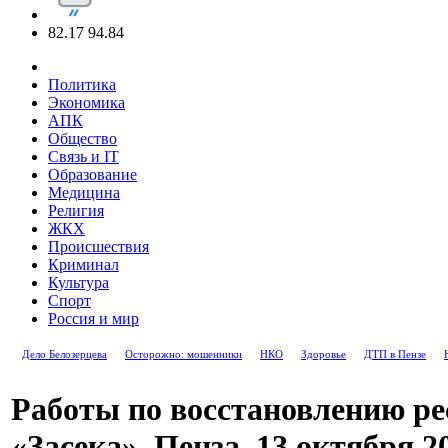
82.17
94.84
Политика
Экономика
АПК
Общество
Связь и IT
Образование
Медицина
Религия
ЖКХ
Происшествия
Криминал
Культура
Спорт
Россия и мир
Дело Белозерцева
Осторожно: мошенники
НКО
Здоровье
ДТП в Пензе
Работы по восстановлению ре
«Засека». Пенза, 13 октября 20