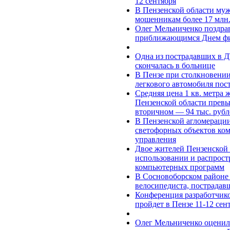
12 сентября
В Пензенской области муж
мошенникам более 17 млн.
Олег Мельниченко поздрав
приближающимся Днем фи
Одна из пострадавших в 
скончалась в больнице
В Пензе при столкновени
легкового автомобиля пос
Средняя цена 1 кв. метра 
Пензенской области превыс
вторичном — 94 тыс. рубл
В Пензенской агломераци
светофорных объектов ко
управления
Двое жителей Пензенской 
использовании и распрос
компьютерных программ
В Сосновоборском районе 
велосипедиста, пострадав
Конференция разработчик
пройдет в Пензе 11-12 сен
Олег Мельниченко оценил