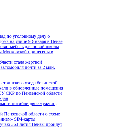
лад по уголовному делу о
дома на улице 9 Января в Пензе
овят мебель для новой школы
 Московской принесены в
ласти стала жертвой
автомобиля почти за 2 млн.
естринского ухода белинской
хали в обновленные помещения
СУ СКР по Пензенской области
ждан
ласти погибли двое мужчин,
 Пензенской области о схеме
ением» SIM-карты
лучаю 363-летия Пензы пройдут