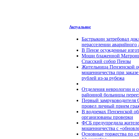
Актуальное
Бастрыкин затребовал док
нерасселении аварийного 
В Пензе осужденные изгот
Мощи блаженной Матроны
Спасский собор Пензы
Жительница Пензенской об
мошенничества при заказе 
рублей из-за рубежа
Отделения неврологии и с
районной больницы перее
Первый замруководителя 
провел личный прием гра
В водоемах Пензенской об
организованы проверки
ФСБ предупредила жителей
мошенничества c «обновл
Основные торжества по с