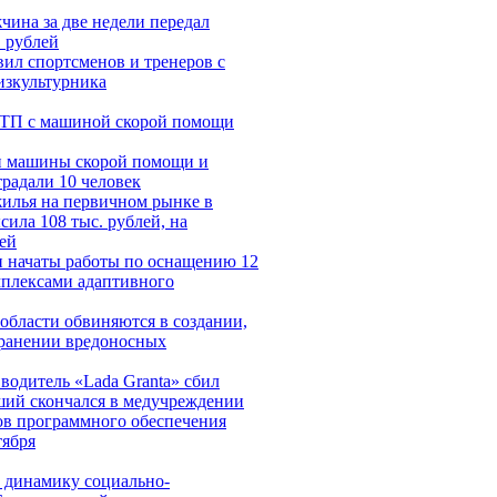
чина за две недели передал
 рублей
ил спортсменов и тренеров с
зкультурника
ДТП с машиной скорой помощи
и машины скорой помощи и
традали 10 человек
жилья на первичном рынке в
ила 108 тыс. рублей, на
ей
и начаты работы по оснащению 12
мплексами адаптивного
области обвиняются в создании,
транении вредоносных
водитель «Lada Granta» сбил
ший скончался в медучреждении
ов программного обеспечения
тября
 динамику социально-