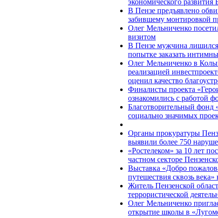
экономического развития 
В Пензе предъявлено обви
забившему монтировкой п
Олег Мельниченко посети
визитом
В Пензе мужчина лишился 
попытке заказать интимны
Олег Мельниченко в Колы
реализацией инвестпроект
оценил качество благоуст
Финалисты проекта «Герои
ознакомились с работой ф
Благотворительный фонд 
социально значимых прое
Органы прокуратуры Пензе
выявили более 750 наруше
«Ростелеком» за 10 лет по
частном секторе Пензенск
Выставка «Добро пожалова
путешествия сквозь века» 
Житель Пензенской област
террористической деятель
Олег Мельниченко пригла
открытие школы в «Лугом