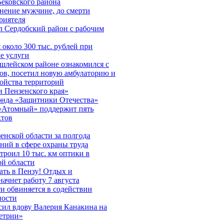
Бековского района
нение мужчине, до смерти
риятеля
л Сердобский район с рабочим
около 300 тыс. рублей при
е услуги
шлейском районе ознакомился с
ов, посетил новую амбулаторию и
ройства территорий
 Пензенского края»
онда «Защитники Отечества»
«Атомный» поддержит пять
ктов
нской области за полгода
ний в сфере охраны труда
строил 10 тыс. км оптики в
ой области
ть в Пензу! Отдых и
начнет работу 7 августа
и обвиняется в содействии
ности
сил вдову Валерия Канакина на
етрии»