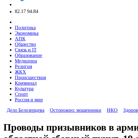
82.17
94.84
Политика
Экономика
АПК
Общество
Связь и IT
Образование
Медицина
Религия
ЖКХ
Происшествия
Криминал
Культура
Спорт
Россия и мир
Дело Белозерцева
Осторожно: мошенники
НКО
Здоров
Проводы призывников в арми