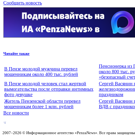
Сообщить новость
Читайте также
Пенсионерка из 
В Пензе молодой мужчина перевел
около 800 тыс. р
мошенникам около 400 тыс. рублей
«безопасный сче
В Пензе молодой человек стал жертвой
Сергей Васянин 
вымогательства после отправки интимных
железнодорожни
фото девушке
праздником
Житель Пензенской области перевел
Сергей Васянин 
мошенникам более 1 млн. рублей
ВДВ с празднико
Все новости
2007–2026 © Информационное агентство «PenzaNews». Все права защищены