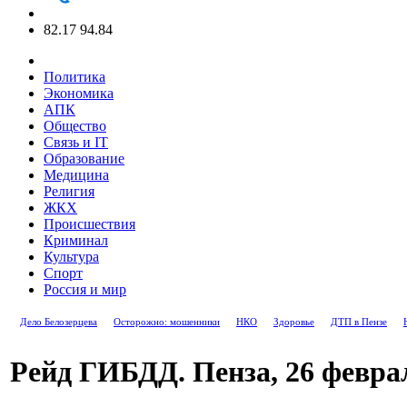
82.17
94.84
Политика
Экономика
АПК
Общество
Связь и IT
Образование
Медицина
Религия
ЖКХ
Происшествия
Криминал
Культура
Спорт
Россия и мир
Дело Белозерцева
Осторожно: мошенники
НКО
Здоровье
ДТП в Пензе
Рейд ГИБДД. Пенза, 26 феврал