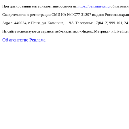
При цитировании материалов гиперссылка на
https://penzanews.ru
обязательн
Свидетельство о регистрации СМИ ИА №ФС77-31297 выдано Россвязьохранку
Адрес: 440034, г. Пенза, ул. Калинина, 119А. Телефоны: +7(8412)
999-101, 24
На сайте используются сервисы веб-аналитики «Яндекс.Метрика» и LiveInter
Об агентстве
Реклама