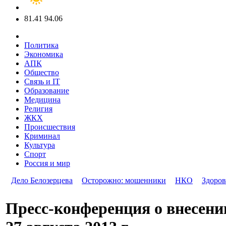
81.41
94.06
Политика
Экономика
АПК
Общество
Связь и IT
Образование
Медицина
Религия
ЖКХ
Происшествия
Криминал
Культура
Спорт
Россия и мир
Дело Белозерцева
Осторожно: мошенники
НКО
Здоров
Пресс-конференция о внесении