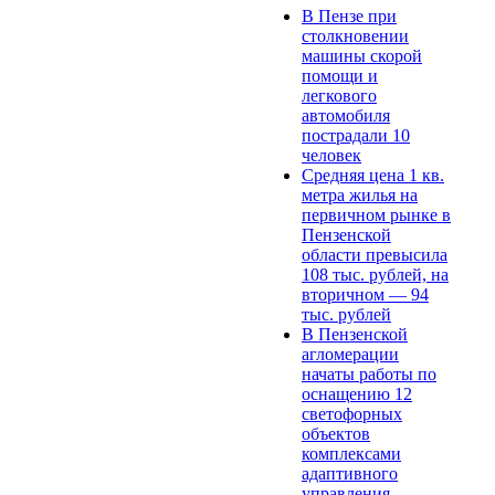
В Пензе при
столкновении
машины скорой
помощи и
легкового
автомобиля
пострадали 10
человек
Средняя цена 1 кв.
метра жилья на
первичном рынке в
Пензенской
области превысила
108 тыс. рублей, на
вторичном — 94
тыс. рублей
В Пензенской
агломерации
начаты работы по
оснащению 12
светофорных
объектов
комплексами
адаптивного
управления