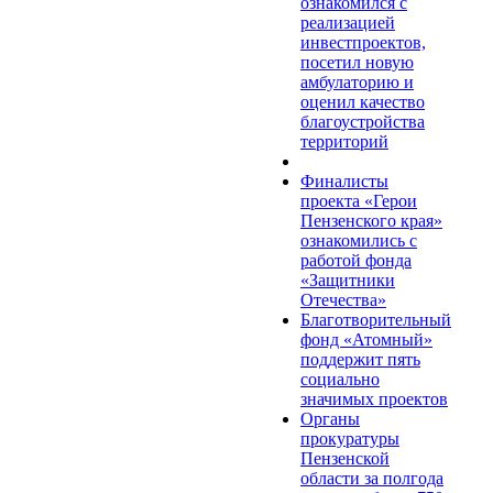
ознакомился с
реализацией
инвестпроектов,
посетил новую
амбулаторию и
оценил качество
благоустройства
территорий
Финалисты
проекта «Герои
Пензенского края»
ознакомились с
работой фонда
«Защитники
Отечества»
Благотворительный
фонд «Атомный»
поддержит пять
социально
значимых проектов
Органы
прокуратуры
Пензенской
области за полгода