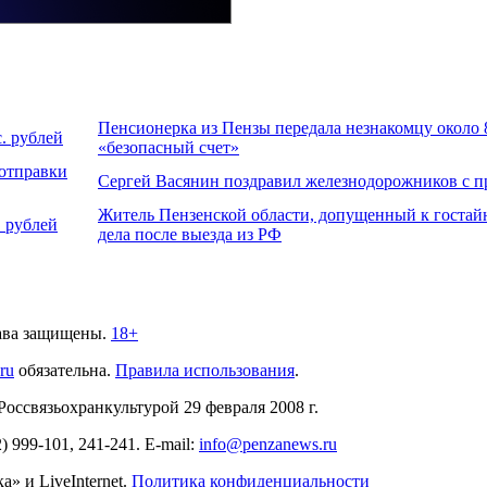
Пенсионерка из Пензы передала незнакомцу около 8
. рублей
«безопасный счет»
 отправки
Сергей Васянин поздравил железнодорожников с 
Житель Пензенской области, допущенный к гостайн
 рублей
дела после выезда из РФ
ава защищены.
18+
.ru
обязательна.
Правила использования
.
связьохранкультурой 29 февраля 2008 г.
2)
999-101, 241-241
. E-mail:
info@penzanews.ru
» и LiveInternet.
Политика конфиденциальности