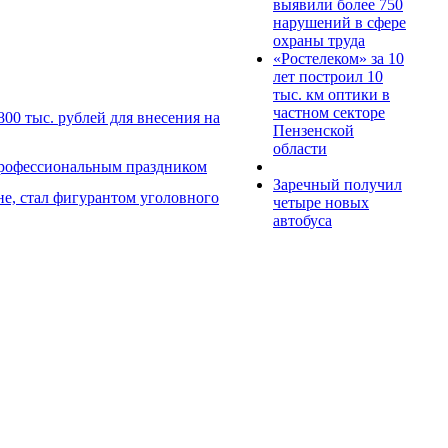
выявили более 750
нарушений в сфере
охраны труда
«Ростелеком» за 10
лет построил 10
тыс. км оптики в
частном секторе
00 тыс. рублей для внесения на
Пензенской
области
профессиональным праздником
Заречный получил
е, стал фигурантом уголовного
четыре новых
автобуса