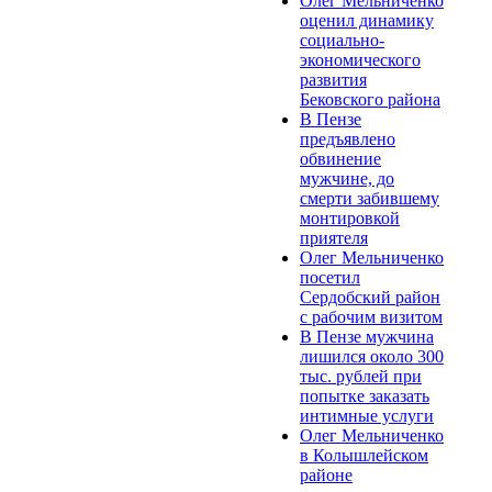
Олег Мельниченко
оценил динамику
социально-
экономического
развития
Бековского района
В Пензе
предъявлено
обвинение
мужчине, до
смерти забившему
монтировкой
приятеля
Олег Мельниченко
посетил
Сердобский район
с рабочим визитом
В Пензе мужчина
лишился около 300
тыс. рублей при
попытке заказать
интимные услуги
Олег Мельниченко
в Колышлейском
районе