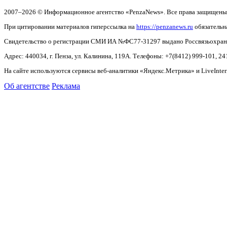
2007–2026 © Информационное агентство «PenzaNews». Все права защищены
При цитировании материалов гиперссылка на
https://penzanews.ru
обязательн
Свидетельство о регистрации СМИ ИА №ФС77-31297 выдано Россвязьохранку
Адрес: 440034, г. Пенза, ул. Калинина, 119А. Телефоны: +7(8412)
999-101, 24
На сайте используются сервисы веб-аналитики «Яндекс.Метрика» и LiveInter
Об агентстве
Реклама