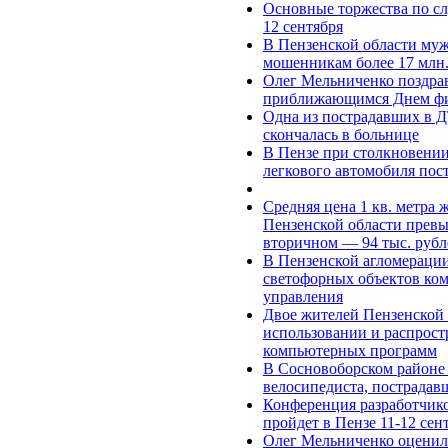
Основные торжества по с
12 сентября
В Пензенской области муж
мошенникам более 17 млн.
Олег Мельниченко поздрав
приближающимся Днем фи
Одна из пострадавших в 
скончалась в больнице
В Пензе при столкновени
легкового автомобиля пос
Средняя цена 1 кв. метра 
Пензенской области превыс
вторичном — 94 тыс. рубл
В Пензенской агломераци
светофорных объектов ко
управления
Двое жителей Пензенской 
использовании и распрос
компьютерных программ
В Сосновоборском районе 
велосипедиста, пострадав
Конференция разработчик
пройдет в Пензе 11-12 сен
Олег Мельниченко оценил