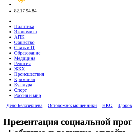
82.17
94.84
Политика
Экономика
АПК
Общество
Связь и IT
Образование
Медицина
Религия
ЖКХ
Происшествия
Криминал
Культура
Спорт
Россия и мир
Дело Белозерцева
Осторожно: мошенники
НКО
Здоров
Презентация социальной пр