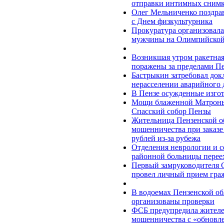
отправки интимных снимк
Олег Мельниченко поздра
с Днем физкультурника
Прокуратура организовала
мужчины на Олимпийской 
Возникшая утром ракетная 
поражены за пределами Пе
Бастрыкин затребовал док
нерасселении аварийного 
В Пензе осужденные изгот
Мощи блаженной Матроны
Спасский собор Пензы
Жительница Пензенской об
мошенничества при заказе 
рублей из-за рубежа
Отделения неврологии и с
районной больницы перее
Первый замруководителя 
провел личный прием гра
В водоемах Пензенской об
организованы проверки
ФСБ предупредила жителей
мошенничества c «обновл