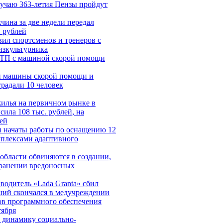
лучаю 363-летия Пензы пройдут
чина за две недели передал
 рублей
ил спортсменов и тренеров с
зкультурника
ДТП с машиной скорой помощи
и машины скорой помощи и
традали 10 человек
жилья на первичном рынке в
ила 108 тыс. рублей, на
ей
и начаты работы по оснащению 12
мплексами адаптивного
области обвиняются в создании,
транении вредоносных
водитель «Lada Granta» сбил
ший скончался в медучреждении
ов программного обеспечения
тября
 динамику социально-