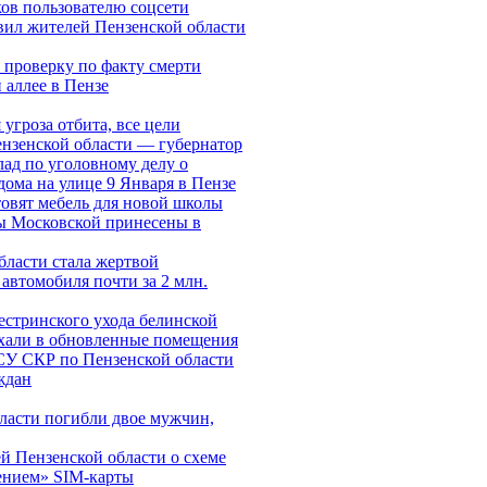
ов пользователю соцсети
вил жителей Пензенской области
 проверку по факту смерти
аллее в Пензе
угроза отбита, все цели
нзенской области — губернатор
лад по уголовному делу о
дома на улице 9 Января в Пензе
овят мебель для новой школы
 Московской принесены в
ласти стала жертвой
автомобиля почти за 2 млн.
естринского ухода белинской
хали в обновленные помещения
СУ СКР по Пензенской области
ждан
ласти погибли двое мужчин,
 Пензенской области о схеме
ением» SIM-карты