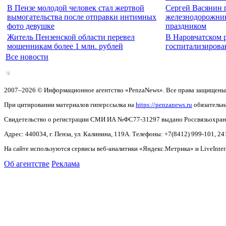
В Пензе молодой человек стал жертвой
Сергей Васянин 
вымогательства после отправки интимных
железнодорожни
фото девушке
праздником
Житель Пензенской области перевел
В Наровчатском 
мошенникам более 1 млн. рублей
госпитализирова
Все новости
2007–2026 © Информационное агентство «PenzaNews». Все права защищены
При цитировании материалов гиперссылка на
https://penzanews.ru
обязательн
Свидетельство о регистрации СМИ ИА №ФС77-31297 выдано Россвязьохранку
Адрес: 440034, г. Пенза, ул. Калинина, 119А. Телефоны: +7(8412)
999-101, 24
На сайте используются сервисы веб-аналитики «Яндекс.Метрика» и LiveInter
Об агентстве
Реклама