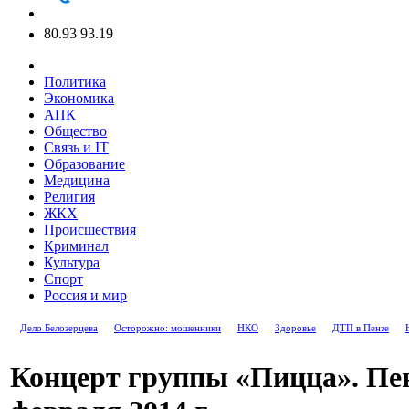
80.93
93.19
Политика
Экономика
АПК
Общество
Связь и IT
Образование
Медицина
Религия
ЖКХ
Происшествия
Криминал
Культура
Спорт
Россия и мир
Дело Белозерцева
Осторожно: мошенники
НКО
Здоровье
ДТП в Пензе
Концерт группы «Пицца». Пен