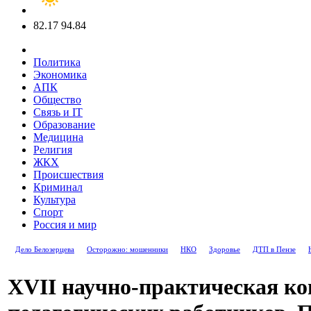
82.17
94.84
Политика
Экономика
АПК
Общество
Связь и IT
Образование
Медицина
Религия
ЖКХ
Происшествия
Криминал
Культура
Спорт
Россия и мир
Дело Белозерцева
Осторожно: мошенники
НКО
Здоровье
ДТП в Пензе
XVII научно-практическая к