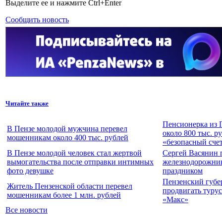
Выделите ее и нажмите Ctrl+Enter
Сообщить новость
Читайте также
Пенсионерка из 
В Пензе молодой мужчина перевел
около 800 тыс. р
мошенникам около 400 тыс. рублей
«безопасный сче
В Пензе молодой человек стал жертвой
Сергей Васянин 
вымогательства после отправки интимных
железнодорожни
фото девушке
праздником
Пензенский губе
Житель Пензенской области перевел
продвигать турус
мошенникам более 1 млн. рублей
«Макс»
Все новости