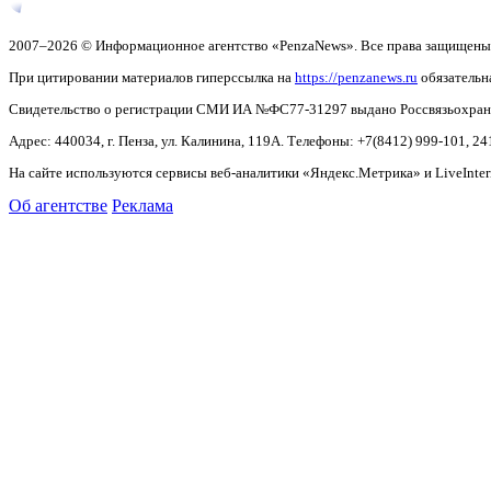
2007–2026 © Информационное агентство «PenzaNews». Все права защищены
При цитировании материалов гиперссылка на
https://penzanews.ru
обязательн
Свидетельство о регистрации СМИ ИА №ФС77-31297 выдано Россвязьохранку
Адрес: 440034, г. Пенза, ул. Калинина, 119А. Телефоны: +7(8412)
999-101, 24
На сайте используются сервисы веб-аналитики «Яндекс.Метрика» и LiveInter
Об агентстве
Реклама