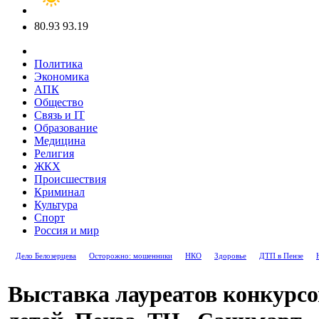
80.93
93.19
Политика
Экономика
АПК
Общество
Связь и IT
Образование
Медицина
Религия
ЖКХ
Происшествия
Криминал
Культура
Спорт
Россия и мир
Дело Белозерцева
Осторожно: мошенники
НКО
Здоровье
ДТП в Пензе
Выставка лауреатов конкурс