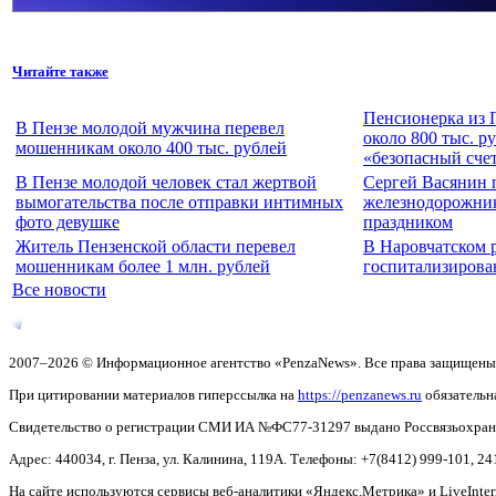
Читайте также
Пенсионерка из 
В Пензе молодой мужчина перевел
около 800 тыс. р
мошенникам около 400 тыс. рублей
«безопасный сче
В Пензе молодой человек стал жертвой
Сергей Васянин 
вымогательства после отправки интимных
железнодорожни
фото девушке
праздником
Житель Пензенской области перевел
В Наровчатском 
мошенникам более 1 млн. рублей
госпитализирова
Все новости
2007–2026 © Информационное агентство «PenzaNews». Все права защищены
При цитировании материалов гиперссылка на
https://penzanews.ru
обязательн
Свидетельство о регистрации СМИ ИА №ФС77-31297 выдано Россвязьохранку
Адрес: 440034, г. Пенза, ул. Калинина, 119А. Телефоны: +7(8412)
999-101, 24
На сайте используются сервисы веб-аналитики «Яндекс.Метрика» и LiveInter