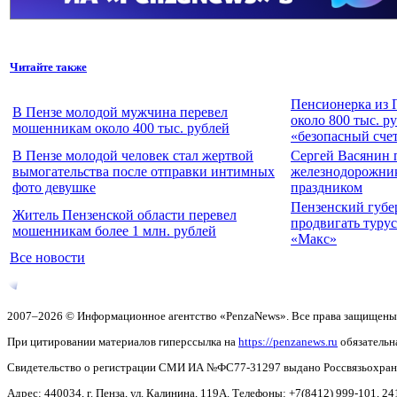
Читайте также
Пенсионерка из 
В Пензе молодой мужчина перевел
около 800 тыс. р
мошенникам около 400 тыс. рублей
«безопасный сче
В Пензе молодой человек стал жертвой
Сергей Васянин 
вымогательства после отправки интимных
железнодорожни
фото девушке
праздником
Пензенский губе
Житель Пензенской области перевел
продвигать турус
мошенникам более 1 млн. рублей
«Макс»
Все новости
2007–2026 © Информационное агентство «PenzaNews». Все права защищены
При цитировании материалов гиперссылка на
https://penzanews.ru
обязательн
Свидетельство о регистрации СМИ ИА №ФС77-31297 выдано Россвязьохранку
Адрес: 440034, г. Пенза, ул. Калинина, 119А. Телефоны: +7(8412)
999-101, 24