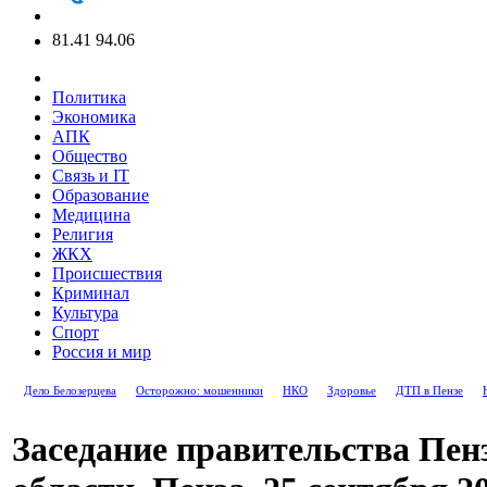
81.41
94.06
Политика
Экономика
АПК
Общество
Связь и IT
Образование
Медицина
Религия
ЖКХ
Происшествия
Криминал
Культура
Спорт
Россия и мир
Дело Белозерцева
Осторожно: мошенники
НКО
Здоровье
ДТП в Пензе
Заседание правительства Пен