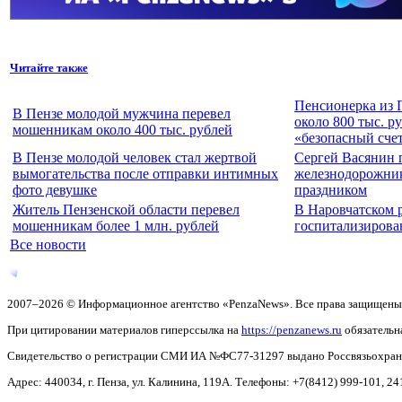
Читайте также
Пенсионерка из 
В Пензе молодой мужчина перевел
около 800 тыс. р
мошенникам около 400 тыс. рублей
«безопасный сче
В Пензе молодой человек стал жертвой
Сергей Васянин 
вымогательства после отправки интимных
железнодорожни
фото девушке
праздником
Житель Пензенской области перевел
В Наровчатском 
мошенникам более 1 млн. рублей
госпитализирова
Все новости
2007–2026 © Информационное агентство «PenzaNews». Все права защищены
При цитировании материалов гиперссылка на
https://penzanews.ru
обязательн
Свидетельство о регистрации СМИ ИА №ФС77-31297 выдано Россвязьохранку
Адрес: 440034, г. Пенза, ул. Калинина, 119А. Телефоны: +7(8412)
999-101, 24