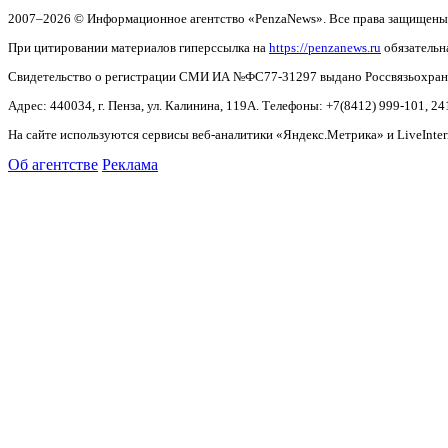
2007–2026 © Информационное агентство «PenzaNews». Все права защищены
При цитировании материалов гиперссылка на
https://penzanews.ru
обязательн
Свидетельство о регистрации СМИ ИА №ФС77-31297 выдано Россвязьохранку
Адрес: 440034, г. Пенза, ул. Калинина, 119А. Телефоны: +7(8412)
999-101, 24
На сайте используются сервисы веб-аналитики «Яндекс.Метрика» и LiveInter
Об агентстве
Реклама