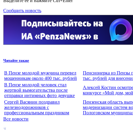
Выделите ее и нажмите Ctrl+Enter
Сообщить новость
Читайте также
В Пензе молодой мужчина перевел
Пенсионерка из Пензы п
мошенникам около 400 тыс. рублей
тыс. рублей для внесени
В Пензе молодой человек стал
Алексей Костин осмотре
жертвой вымогательства после
конкурсе «Мой дом, мой
отправки интимных фото девушке
Сергей Васянин поздравил
Пензенская область вып
железнодорожников с
модернизации систем в
профессиональным праздником
Пологовском муниципа
Все новости