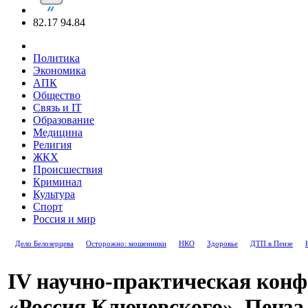
82.17
94.84
Политика
Экономика
АПК
Общество
Связь и IT
Образование
Медицина
Религия
ЖКХ
Происшествия
Криминал
Культура
Спорт
Россия и мир
Дело Белозерцева
Осторожно: мошенники
НКО
Здоровье
ДТП в Пензе
IV научно-практическая кон
«Россия Ключевского». Пенза,