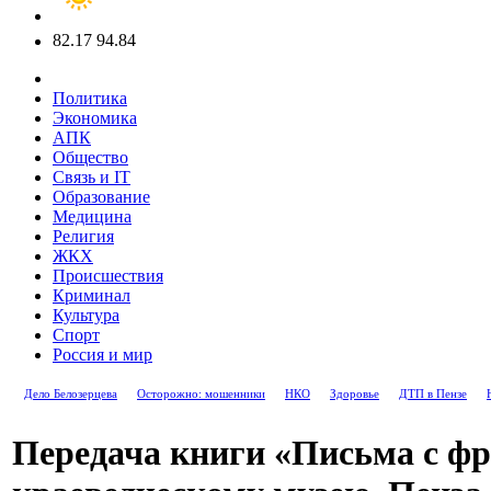
82.17
94.84
Политика
Экономика
АПК
Общество
Связь и IT
Образование
Медицина
Религия
ЖКХ
Происшествия
Криминал
Культура
Спорт
Россия и мир
Дело Белозерцева
Осторожно: мошенники
НКО
Здоровье
ДТП в Пензе
Передача книги «Письма с ф