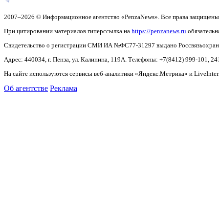
2007–2026 © Информационное агентство «PenzaNews». Все права защищены
При цитировании материалов гиперссылка на
https://penzanews.ru
обязательн
Свидетельство о регистрации СМИ ИА №ФС77-31297 выдано Россвязьохранку
Адрес: 440034, г. Пенза, ул. Калинина, 119А. Телефоны: +7(8412)
999-101, 24
На сайте используются сервисы веб-аналитики «Яндекс.Метрика» и LiveInter
Об агентстве
Реклама