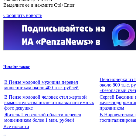
Выделите ее и нажмите Ctrl+Enter
Сообщить новость
Читайте также
Пенсионерка из 
В Пензе молодой мужчина перевел
около 800 тыс. р
мошенникам около 400 тыс. рублей
«безопасный сче
В Пензе молодой человек стал жертвой
Сергей Васянин 
вымогательства после отправки интимных
железнодорожни
фото девушке
праздником
Житель Пензенской области перевел
В Наровчатском 
мошенникам более 1 млн. рублей
госпитализирова
Все новости