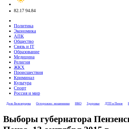
82.17
94.84
Политика
Экономика
АПК
Общество
Связь и IT
Образование
Медицина
Религия
ЖКХ
Происшествия
Криминал
Культура
Спорт
Россия и мир
Дело Белозерцева
Осторожно: мошенники
НКО
Здоровье
ДТП в Пензе
Выборы губернатора Пензенск