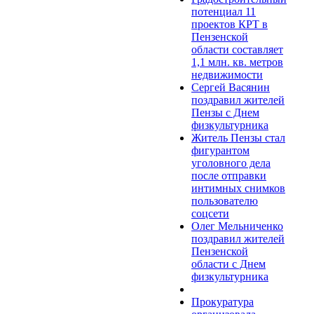
потенциал 11
проектов КРТ в
Пензенской
области составляет
1,1 млн. кв. метров
недвижимости
Сергей Васянин
поздравил жителей
Пензы с Днем
физкультурника
Житель Пензы стал
фигурантом
уголовного дела
после отправки
интимных снимков
пользователю
соцсети
Олег Мельниченко
поздравил жителей
Пензенской
области с Днем
физкультурника
Прокуратура