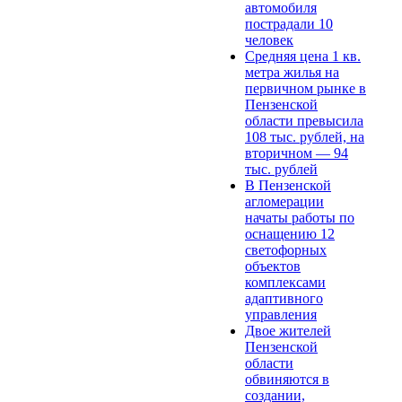
автомобиля
пострадали 10
человек
Средняя цена 1 кв.
метра жилья на
первичном рынке в
Пензенской
области превысила
108 тыс. рублей, на
вторичном — 94
тыс. рублей
В Пензенской
агломерации
начаты работы по
оснащению 12
светофорных
объектов
комплексами
адаптивного
управления
Двое жителей
Пензенской
области
обвиняются в
создании,