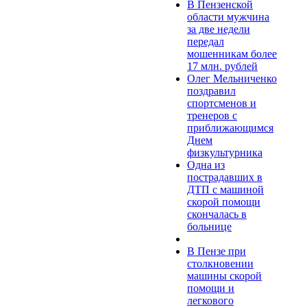
В Пензенской
области мужчина
за две недели
передал
мошенникам более
17 млн. рублей
Олег Мельниченко
поздравил
спортсменов и
тренеров с
приближающимся
Днем
физкультурника
Одна из
пострадавших в
ДТП с машиной
скорой помощи
скончалась в
больнице
В Пензе при
столкновении
машины скорой
помощи и
легкового