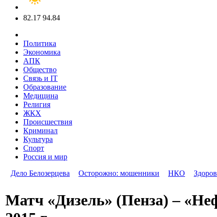
82.17
94.84
Политика
Экономика
АПК
Общество
Связь и IT
Образование
Медицина
Религия
ЖКХ
Происшествия
Криминал
Культура
Спорт
Россия и мир
Дело Белозерцева
Осторожно: мошенники
НКО
Здоров
Матч «Дизель» (Пенза) – «Неф