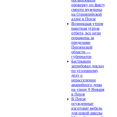
организовала
проверку по факту
смерти мужчины
на Олимпийской
аллее в Пензе
Возникшая утром
ракетная угроза
отбита, все цели
поражены за
пределами
Пензенской
области —
губернатор
Бастрыкин
затребовал доклад
по уголовному
делу о
нерасселении
аварийного дома
на улице 9 Января
в Пензе
В Пензе
осужденные
изготовят мебель
для новой школы