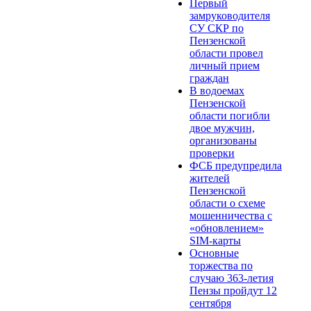
Первый
замруководителя
СУ СКР по
Пензенской
области провел
личный прием
граждан
В водоемах
Пензенской
области погибли
двое мужчин,
организованы
проверки
ФСБ предупредила
жителей
Пензенской
области о схеме
мошенничества c
«обновлением»
SIM-карты
Основные
торжества по
случаю 363-летия
Пензы пройдут 12
сентября