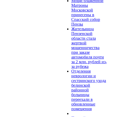
Мощи блаженной
Матроны
Московской
принесены в
Спасский собор
Пензы
Жительница
Пензенской
области стала
жертвой
мошенничества
при заказе
автомобиля почти
за 2 млн. рублей из-
за рубежа
Отделения
неврологии и
сестринского ухода
белинской
районной
больницы
переехали в
обновленные
помещения