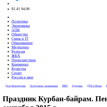
81.41
94.06
Политика
Экономика
АПК
Общество
Связь и IT
Образование
Медицина
Религия
ЖКХ
Происшествия
Криминал
Культура
Спорт
Россия и мир
Дело Белозерцева
Осторожно: мошенники
НКО
Здоровье
ДТП в Пензе
Праздник Курбан-байрам. Пен