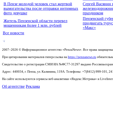
В Пензе молодой человек стал жертвой
Сергей Васянин 
вымогательства после отправки интимных
железнодорожни
фото девушке
праздником
Пензенский губе
Житель Пензенской области перевел
продвигать турус
мошенникам более 1 млн. рублей
«Макс»
Все новости
2007–2026 © Информационное агентство «PenzaNews». Все права защищены
При цитировании материалов гиперссылка на
https://penzanews.ru
обязательн
Свидетельство о регистрации СМИ ИА №ФС77-31297 выдано Россвязьохранку
Адрес: 440034, г. Пенза, ул. Калинина, 119А. Телефоны: +7(8412)
999-101, 24
На сайте используются сервисы веб-аналитики «Яндекс.Метрика» и LiveInter
Об агентстве
Реклама