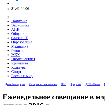
81.41
94.06
Политика
Экономика
АПК
Общество
Связь и IT
Образование
Медицина
Религия
ЖКХ
Происшествия
Криминал
Культура
Спорт
Россия и мир
Дело Белозерцева
Осторожно: мошенники
НКО
Здоровье
ДТП в Пензе
Еженедельное совещание в мэр