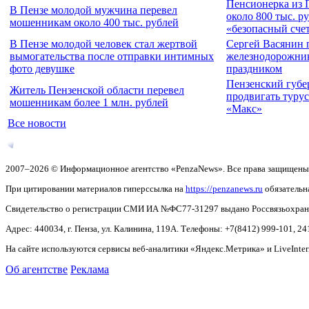
Пенсионерка из 
В Пензе молодой мужчина перевел
около 800 тыс. р
мошенникам около 400 тыс. рублей
«безопасный сче
В Пензе молодой человек стал жертвой
Сергей Васянин 
вымогательства после отправки интимных
железнодорожни
фото девушке
праздником
Пензенский губе
Житель Пензенской области перевел
продвигать турус
мошенникам более 1 млн. рублей
«Макс»
Все новости
2007–2026 © Информационное агентство «PenzaNews». Все права защищены
При цитировании материалов гиперссылка на
https://penzanews.ru
обязательн
Свидетельство о регистрации СМИ ИА №ФС77-31297 выдано Россвязьохранку
Адрес: 440034, г. Пенза, ул. Калинина, 119А. Телефоны: +7(8412)
999-101, 24
На сайте используются сервисы веб-аналитики «Яндекс.Метрика» и LiveInter
Об агентстве
Реклама