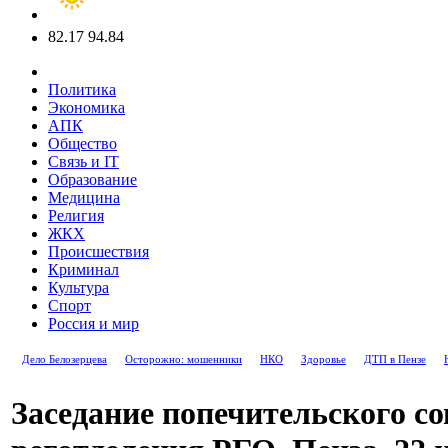
82.17
94.84
Политика
Экономика
АПК
Общество
Связь и IT
Образование
Медицина
Религия
ЖКХ
Происшествия
Криминал
Культура
Спорт
Россия и мир
Дело Белозерцева
Осторожно: мошенники
НКО
Здоровье
ДТП в Пензе
Заседание попечительского со