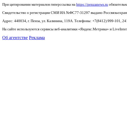
При цитировании материалов гиперссылка на
https://penzanews.ru
обязательн
Свидетельство о регистрации СМИ ИА №ФС77-31297 выдано Россвязьохранку
Адрес: 440034, г. Пенза, ул. Калинина, 119А. Телефоны: +7(8412)
999-101, 24
На сайте используются сервисы веб-аналитики «Яндекс.Метрика» и LiveInter
Об агентстве
Реклама