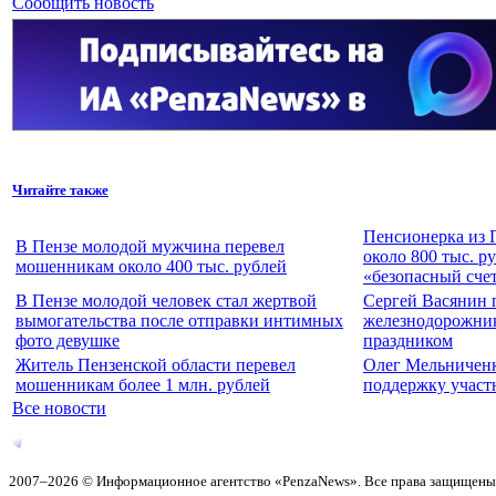
Сообщить новость
Читайте также
Пенсионерка из 
В Пензе молодой мужчина перевел
около 800 тыс. р
мошенникам около 400 тыс. рублей
«безопасный сче
В Пензе молодой человек стал жертвой
Сергей Васянин 
вымогательства после отправки интимных
железнодорожни
фото девушке
праздником
Житель Пензенской области перевел
Олег Мельниченк
мошенникам более 1 млн. рублей
поддержку учас
Все новости
2007–2026 © Информационное агентство «PenzaNews». Все права защищены