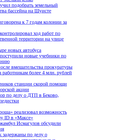
учил подобрать земельный
ства бассейна на Шуисте
говорена к 7 годам колонии за
контролировал ход работ по
твенной территории на улице
ыре новых автобуса
 поступили новые учебники по
анию
после вмешательства прокуратуры
 работникам более 4 млн. рублей
отников станции скорой помощи
норской акции
ор по делу о ДТП в Беково,
педистки
 роща» реализовал возможность
у ID в «Максе»
жамбул Исмагулов обсудили
ия
к задержаны по делу о