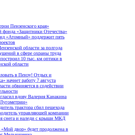
ерои Пензенского края»
ой фонда «Защитники Отечества»
нд «Атомный» поддержит пять
роектов
ензенской области за полгода
ушений в сфере охраны труда
 построил 10 тыс. км оптики в
нской области
ловать в Пензу! Отдых и
а» начнет работу 7 августа
асти обвиняется в содействии
ельности
гласил вдову Валерия Канакина
«Лугометрии»
дитель трактора сбил пешехода
водитель управляющей компании
ия снега и наледи с крыши МКД
 «Мой двор» будет продолжена в
ег Мельниченко