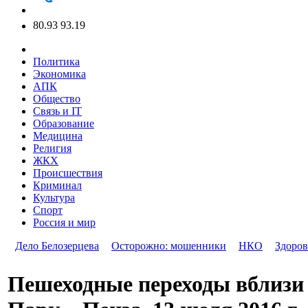
80.93
93.19
Политика
Экономика
АПК
Общество
Связь и IT
Образование
Медицина
Религия
ЖКХ
Происшествия
Криминал
Культура
Спорт
Россия и мир
Дело Белозерцева
Осторожно: мошенники
НКО
Здоров
Пешеходные переходы вблизи