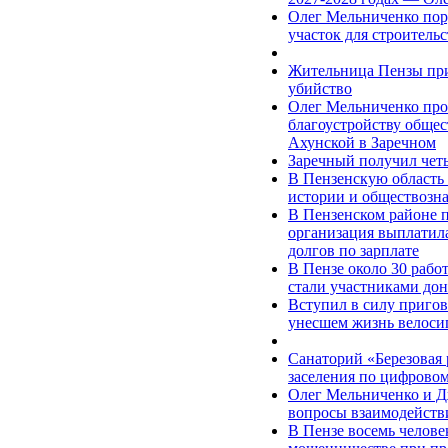
Олег Мельниченко пор
участок для строитель
Жительница Пензы при
убийство
Олег Мельниченко про
благоустройству общес
Ахунской в Заречном
Заречный получил чет
В Пензенскую область
истории и обществозн
В Пензенском районе 
организация выплатила
долгов по зарплате
В Пензе около 30 раб
стали участниками до
Вступил в силу пригов
унесшем жизнь велоси
Санаторий «Березовая
заселения по цифровом
Олег Мельниченко и Д
вопросы взаимодейств
В Пензе восемь челове