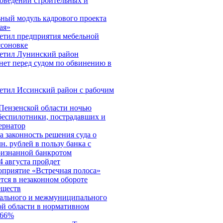
оведении строительных и
ьный модуль кадрового проекта
ая»
етил предприятия мебельной
соновке
етил Лунинский район
нет перед судом по обвинению в
етил Иссинский район с рабочим
 Пензенской области ночью
беспилотники, пострадавших и
ернатор
 законность решения суда о
н. рублей в пользу банка с
изнанной банкротом
4 августа пройдет
оприятие «Встречная полоса»
тся в незаконном обороте
еществ
нального и межмуниципального
ой области в нормативном
,66%