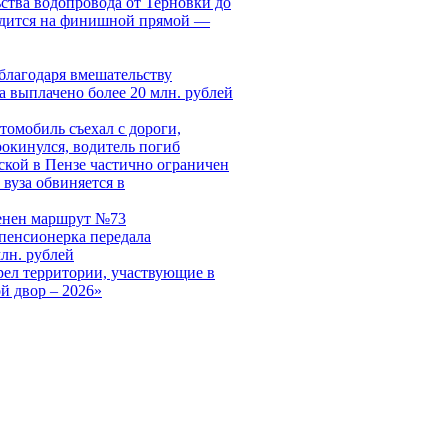
ства водопровода от Терновки до
одится на финишной прямой —
благодаря вмешательству
а выплачено более 20 млн. рублей
томобиль съехал с дороги,
рокинулся, водитель погиб
ской в Пензе частично ограничен
 вуза обвиняется в
енен маршрут №73
пенсионерка передала
млн. рублей
рел территории, участвующие в
й двор – 2026»