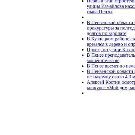
Первый этап строитель
улицы Измайлова нах
глава Пензы
В Пензенской области 
прокуратуры за полгод
долгов по зарплате
В Кузнецком районе ав
врезался в дерево и оп
Проезд по улице Казан
В Пензе преподаватель
мошенничестве
В Пензе временно изм
В Пензенской области 
незнакомцу около 4,3 
Алексей Костин осмот
конкурсе «Мой дом, мо