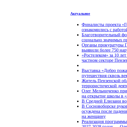
Актуальное
Финалисты проекта «Г
ознакомились с работ
Благотворительный фо
социально значимых п
Органы прокуратуры П
выявили более 750 нар
«Ростелеком» за 10 лет
частном секторе Пензе
Выставка «Добро пожа
путешествия сквозь век
Житель Пензенской обл
террористической деят
Олег Мельниченко при
на открытие школы в 
В Средней Елюзани во
В Сосновоборске руко
осуждена после паден
на женщину
Реализация программы
2027-2028 годах — Ол