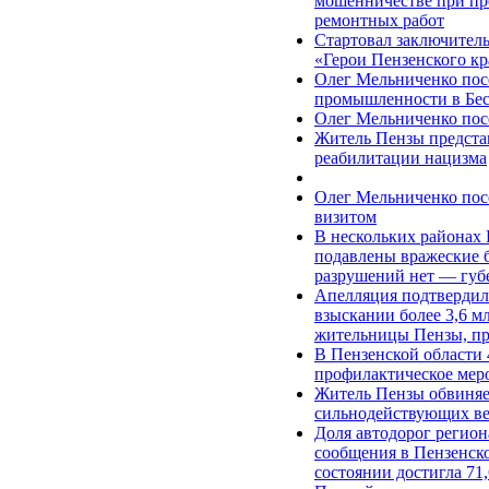
мошенничестве при пр
ремонтных работ
Стартовал заключител
«Герои Пензенского кр
Олег Мельниченко пос
промышленности в Бес
Олег Мельниченко пос
Житель Пензы предста
реабилитации нацизма
Олег Мельниченко пос
визитом
В нескольких районах
подавлены вражеские 
разрушений нет — губ
Апелляция подтвердила
взыскании более 3,6 мл
жительницы Пензы, пр
В Пензенской области 
профилактическое мер
Житель Пензы обвиняе
сильнодействующих в
Доля автодорог регио
сообщения в Пензенск
состоянии достигла 71