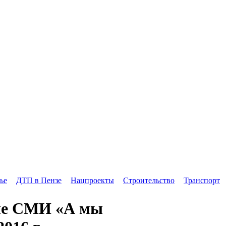
ье
ДТП в Пензе
Нацпроекты
Строительство
Транспорт
але СМИ «А мы