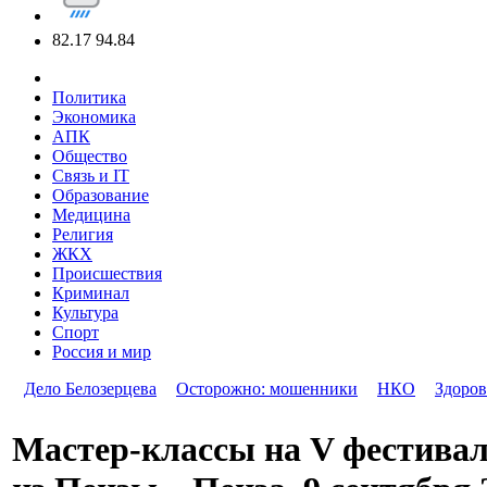
82.17
94.84
Политика
Экономика
АПК
Общество
Связь и IT
Образование
Медицина
Религия
ЖКХ
Происшествия
Криминал
Культура
Спорт
Россия и мир
Дело Белозерцева
Осторожно: мошенники
НКО
Здоров
Мастер-классы на V фестив