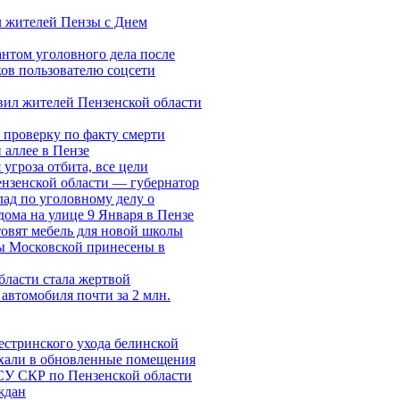
л жителей Пензы с Днем
нтом уголовного дела после
ов пользователю соцсети
вил жителей Пензенской области
 проверку по факту смерти
аллее в Пензе
угроза отбита, все цели
нзенской области — губернатор
лад по уголовному делу о
дома на улице 9 Января в Пензе
овят мебель для новой школы
 Московской принесены в
ласти стала жертвой
автомобиля почти за 2 млн.
естринского ухода белинской
хали в обновленные помещения
СУ СКР по Пензенской области
ждан