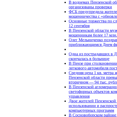
В водоемах Пензенской об
организованы проверки
ФСБ предупредила жителей
мошенничества c «обновл
Основные торжества по с
12 сентября
В Пензенской области муж
мошенникам более 17 млн.
Олег Мельниченко поздрав
приближающимся Днем фи
Одна из пострадавших в 
скончалась в больнице
В Пензе при столкновени
легкового автомобиля пос
Средняя цена 1 кв. метра 
Пензенской области превыс
вторичном — 94 тыс. рубл
В Пензенской агломераци
светофорных объектов ко
управления
Двое жителей Пензенской 
использовании и распрос
компьютерных программ
В Сосновоборском районе 