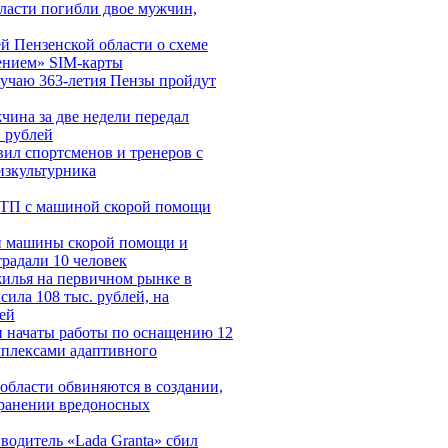
ласти погибли двое мужчин,
 Пензенской области о схеме
ением» SIM-карты
лучаю 363-летия Пензы пройдут
чина за две недели передал
 рублей
ил спортсменов и тренеров с
зкультурника
ДТП с машиной скорой помощи
и машины скорой помощи и
традали 10 человек
жилья на первичном рынке в
ила 108 тыс. рублей, на
ей
и начаты работы по оснащению 12
мплексами адаптивного
области обвиняются в создании,
транении вредоносных
водитель «Lada Granta» сбил