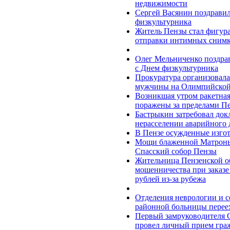
недвижимости
Сергей Васянин поздрави
физкультурника
Житель Пензы стал фигура
отправки интимных снимк
Олег Мельниченко поздра
с Днем физкультурника
Прокуратура организовала
мужчины на Олимпийской 
Возникшая утром ракетная 
поражены за пределами Пе
Бастрыкин затребовал док
нерасселении аварийного 
В Пензе осужденные изгот
Мощи блаженной Матроны
Спасский собор Пензы
Жительница Пензенской об
мошенничества при заказе 
рублей из-за рубежа
Отделения неврологии и с
районной больницы перее
Первый замруководителя 
провел личный прием гра