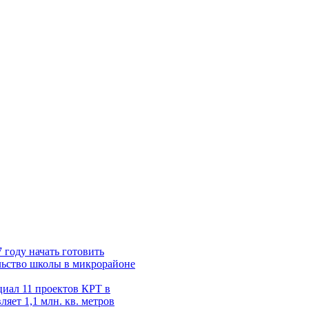
 году начать готовить
льство школы в микрорайоне
иал 11 проектов КРТ в
ляет 1,1 млн. кв. метров