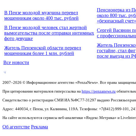
Пенсионерка из П
В Пензе молодой мужчина перевел
около 800 тыс. ру
мошенникам около 400 тыс. рублей
«безопасный счет
В Пензе молодой человек стал жертвой
Сергей Васянин п
вымогательства после отправки интимных
с профессиональн
фото девушке
Житель Пензенско
Житель Пензенской области перевел
гостайне, стал фи
мошенникам более 1 млн. рублей
после выезда из Р
Все новости
2007–2026 © Информационное агентство «PenzaNews». Все права защищены
При цитировании материалов гиперссылка на
https://penzanews.ru
обязательн
Свидетельство о регистрации СМИ ИА №ФС77-31297 выдано Россвязьохранку
Адрес: 440034, г. Пенза, ул. Калинина, 119А. Телефоны: +7(8412)
999-101, 24
На сайте используются сервисы веб-аналитики «Яндекс.Метрика» и LiveInter
Об агентстве
Реклама