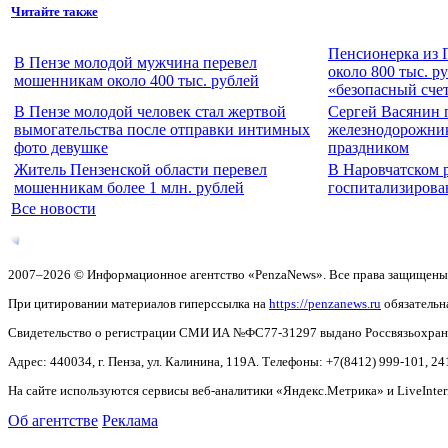
Читайте также
Пенсионерка из 
В Пензе молодой мужчина перевел
около 800 тыс. р
мошенникам около 400 тыс. рублей
«безопасный сче
В Пензе молодой человек стал жертвой
Сергей Васянин 
вымогательства после отправки интимных
железнодорожни
фото девушке
праздником
Житель Пензенской области перевел
В Наровчатском 
мошенникам более 1 млн. рублей
госпитализирова
Все новости
2007–2026 © Информационное агентство «PenzaNews». Все права защищены
При цитировании материалов гиперссылка на
https://penzanews.ru
обязательн
Свидетельство о регистрации СМИ ИА №ФС77-31297 выдано Россвязьохранку
Адрес: 440034, г. Пенза, ул. Калинина, 119А. Телефоны: +7(8412)
999-101, 24
На сайте используются сервисы веб-аналитики «Яндекс.Метрика» и LiveInter
Об агентстве
Реклама