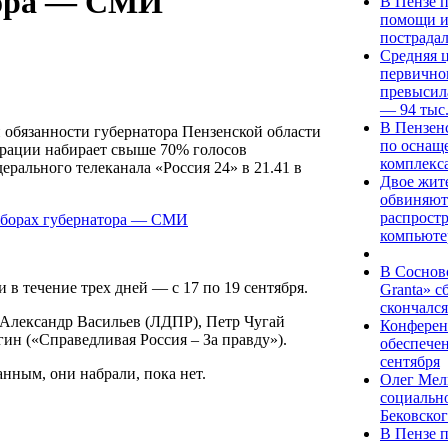
тора — СМИ
В Пензе 
помощи и
пострадал
Средняя ц
первично
превысила
— 94 тыс
В Пензен
бязанности губернатора Пензенской области
по оснащ
ерации набирает свыше 70% голосов
комплекс
рального телеканала «Россия 24» в 21.41 в
Двое жит
обвиняютс
распрост
компьюте
В Соснов
в течение трех дней — с 17 по 19 сентября.
Granta» с
скончалс
 Александр Васильев (ЛДПР), Петр Чугай
Конферен
н («Справедливая Россия – За правду»).
обеспечен
сентября
нным, они набрали, пока нет.
Олег Мел
социальн
Бековског
В Пензе 