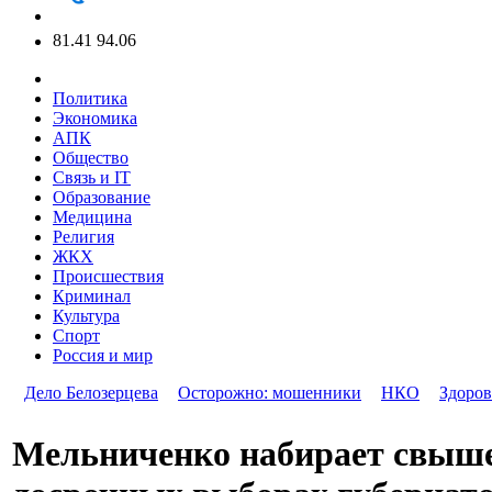
81.41
94.06
Политика
Экономика
АПК
Общество
Связь и IT
Образование
Медицина
Религия
ЖКХ
Происшествия
Криминал
Культура
Спорт
Россия и мир
Дело Белозерцева
Осторожно: мошенники
НКО
Здоров
Мельниченко набирает свыше