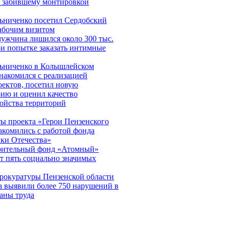
и забившему монтировкой
ьниченко посетил Сердобский
рабочим визитом
мужчина лишился около 300 тыс.
ри попытке заказать интимные
ьниченко в Колышлейском
накомился с реализацией
оектов, посетил новую
рию и оценил качество
ройства территорий
ы проекта «Герои Пензенского
акомились с работой фонда
ки Отечества»
рительный фонд «Атомный»
т пять социально значимых
рокуратуры Пензенской области
а выявили более 750 нарушений в
аны труда