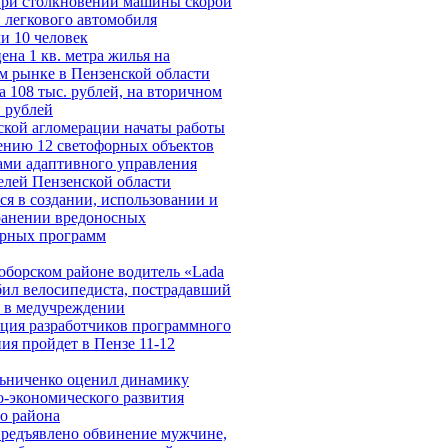
при столкновении машины скорой
 легкового автомобиля
и 10 человек
ена 1 кв. метра жилья на
м рынке в Пензенской области
 108 тыс. рублей, на вторичном
. рублей
ской агломерации начаты работы
ению 12 светофорных объектов
ами адаптивного управления
елей Пензенской области
я в создании, использовании и
ранении вредоносных
рных программ
оборском районе водитель «Lada
бил велосипедиста, пострадавший
я в медучреждении
ция разработчиков программного
ия пройдет в Пензе 11-12
ьниченко оценил динамику
о-экономического развития
о района
предъявлено обвинение мужчине,