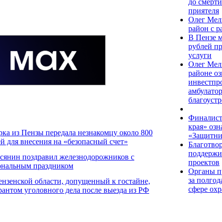
до смерт
приятеля
Олег Мел
район с 
В Пензе 
рублей п
услуги
Олег Мел
районе оз
инвестпр
амбулато
благоуст
Финалист
края» озн
ка из Пензы передала незнакомцу около 800
«Защитни
ей для внесения на «безопасный счет»
Благотво
поддержи
сянин поздравил железнодорожников с
проектов
ональным праздником
Органы п
за полгод
нзенской области, допущенный к гостайне,
сфере охр
рантом уголовного дела после выезда из РФ