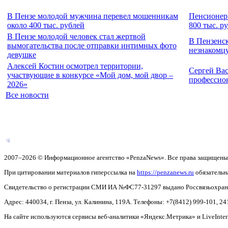
В Пензе молодой мужчина перевел мошенникам
Пенсионерк
около 400 тыс. рублей
800 тыс. р
В Пензе молодой человек стал жертвой
В Пензенск
вымогательства после отправки интимных фото
незнакомцу
девушке
Алексей Костин осмотрел территории,
Сергей Ва
участвующие в конкурсе «Мой дом, мой двор –
профессио
2026»
Все новости
2007–2026 © Информационное агентство «PenzaNews». Все права защищены
При цитировании материалов гиперссылка на
https://penzanews.ru
обязательн
Свидетельство о регистрации СМИ ИА №ФС77-31297 выдано Россвязьохранку
Адрес: 440034, г. Пенза, ул. Калинина, 119А. Телефоны: +7(8412)
999-101, 24
На сайте используются сервисы веб-аналитики «Яндекс.Метрика» и LiveInter