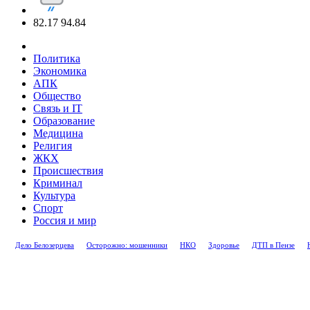
82.17
94.84
Политика
Экономика
АПК
Общество
Связь и IT
Образование
Медицина
Религия
ЖКХ
Происшествия
Криминал
Культура
Спорт
Россия и мир
Дело Белозерцева
Осторожно: мошенники
НКО
Здоровье
ДТП в Пензе