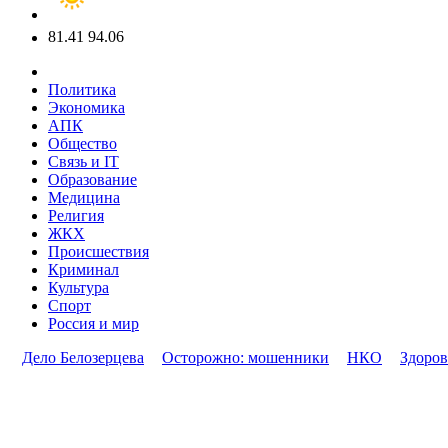
81.41
94.06
Политика
Экономика
АПК
Общество
Связь и IT
Образование
Медицина
Религия
ЖКХ
Происшествия
Криминал
Культура
Спорт
Россия и мир
Дело Белозерцева
Осторожно: мошенники
НКО
Здоров