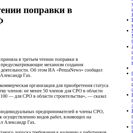
тении поправки в
Ф
 приняла в третьем чтении поправки в
, предусматривающие механизм создания
 деятельности. Об этом ИА «PenzaNews» сообщил
Александр Гах.
екоммерческая организация для приобретения статуса
тву членов: не менее 50 членов для СРО в области
100 — для СРО в области строительства», — сказал
 индивидуальных предпринимателей в члены СРО,
 к осуществлению видов работ, влияющих на
ил Александр Гах.
такого допуска требования к наличию у работников