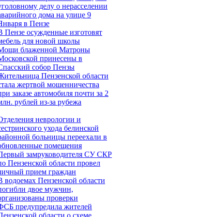
уголовному делу о нерасселении
аварийного дома на улице 9
Января в Пензе
В Пензе осужденные изготовят
мебель для новой школы
Мощи блаженной Матроны
Московской принесены в
Спасский собор Пензы
Жительница Пензенской области
стала жертвой мошенничества
при заказе автомобиля почти за 2
млн. рублей из-за рубежа
Отделения неврологии и
сестринского ухода белинской
районной больницы переехали в
обновленные помещения
Первый замруководителя СУ СКР
по Пензенской области провел
личный прием граждан
В водоемах Пензенской области
погибли двое мужчин,
организованы проверки
ФСБ предупредила жителей
Пензенской области о схеме