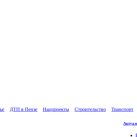
ье
ДТП в Пензе
Нацпроекты
Строительство
Транспорт
Актуал