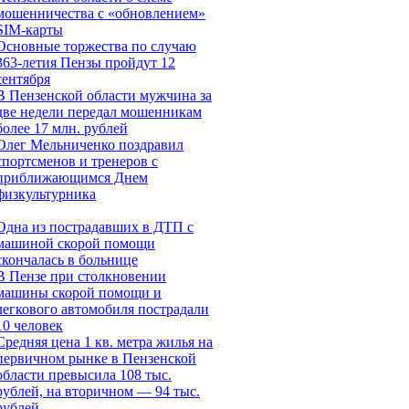
мошенничества c «обновлением»
SIM-карты
Основные торжества по случаю
363-летия Пензы пройдут 12
сентября
В Пензенской области мужчина за
две недели передал мошенникам
более 17 млн. рублей
Олег Мельниченко поздравил
спортсменов и тренеров с
приближающимся Днем
физкультурника
Одна из пострадавших в ДТП с
машиной скорой помощи
скончалась в больнице
В Пензе при столкновении
машины скорой помощи и
легкового автомобиля пострадали
10 человек
Средняя цена 1 кв. метра жилья на
первичном рынке в Пензенской
области превысила 108 тыс.
рублей, на вторичном — 94 тыс.
рублей