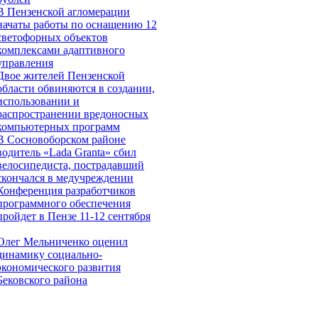
В Пензенской агломерации
начаты работы по оснащению 12
светофорных объектов
комплексами адаптивного
управления
Двое жителей Пензенской
области обвиняются в создании,
использовании и
распространении вредоносных
компьютерных программ
В Сосновоборском районе
водитель «Lada Granta» сбил
велосипедиста, пострадавший
скончался в медучреждении
Конференция разработчиков
программного обеспечения
пройдет в Пензе 11-12 сентября
Олег Мельниченко оценил
динамику социально-
экономического развития
Бековского района