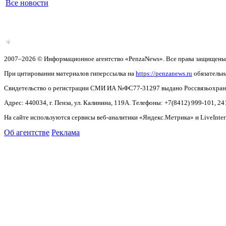
Все новости
2007–2026 © Информационное агентство «PenzaNews». Все права защищены
При цитировании материалов гиперссылка на
https://penzanews.ru
обязательн
Свидетельство о регистрации СМИ ИА №ФС77-31297 выдано Россвязьохранку
Адрес: 440034, г. Пенза, ул. Калинина, 119А. Телефоны: +7(8412)
999-101, 24
На сайте используются сервисы веб-аналитики «Яндекс.Метрика» и LiveInter
Об агентстве
Реклама