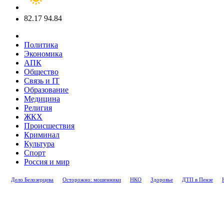
82.17
94.84
Политика
Экономика
АПК
Общество
Связь и IT
Образование
Медицина
Религия
ЖКХ
Происшествия
Криминал
Культура
Спорт
Россия и мир
Дело Белозерцева
Осторожно: мошенники
НКО
Здоровье
ДТП в Пензе