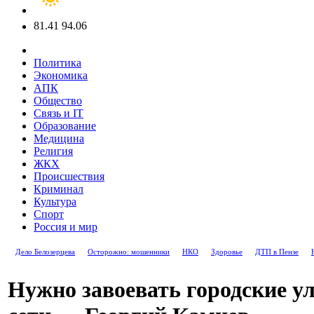
81.41
94.06
Политика
Экономика
АПК
Общество
Связь и IT
Образование
Медицина
Религия
ЖКХ
Происшествия
Криминал
Культура
Спорт
Россия и мир
Дело Белозерцева
Осторожно: мошенники
НКО
Здоровье
ДТП в Пензе
Нужно завоевать городские у