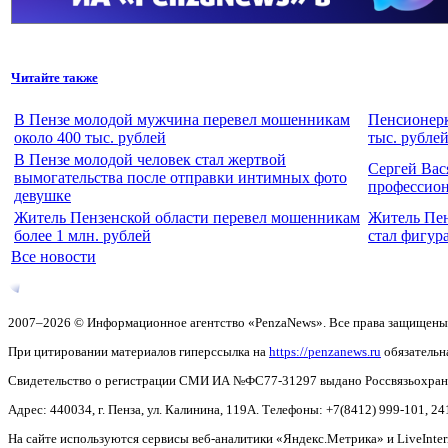
Читайте также
В Пензе молодой мужчина перевел мошенникам
Пенсионерк
около 400 тыс. рублей
тыс. рубле
В Пензе молодой человек стал жертвой
Сергей Вас
вымогательства после отправки интимных фото
профессио
девушке
Житель Пензенской области перевел мошенникам
Житель Пен
более 1 млн. рублей
стал фигур
Все новости
2007–2026 © Информационное агентство «PenzaNews». Все права защищены
При цитировании материалов гиперссылка на
https://penzanews.ru
обязательн
Свидетельство о регистрации СМИ ИА №ФС77-31297 выдано Россвязьохранку
Адрес: 440034, г. Пенза, ул. Калинина, 119А. Телефоны: +7(8412)
999-101, 24
На сайте используются сервисы веб-аналитики «Яндекс.Метрика» и LiveInter