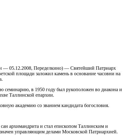
ин — 05.12.2008, Переделкино) — Святейший Патриарх
оветской площади заложил камень в основание часовни на
а.
ю семинарию, в 1950 году был рукоположен во диакона и
ыхве Таллинской епархии.
овную академию со званием кандидата богословия.
 сан архимандрита и стал епископом Таллинским и
назначен управляющим делами Московской Патриархией.