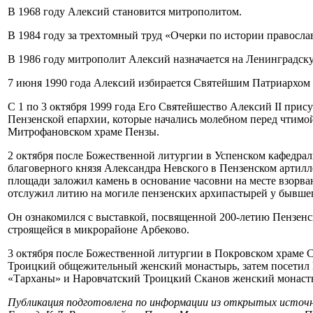
В 1968 году Алексий становится митрополитом.
В 1984 году за трехтомный труд «Очерки по истории православ
В 1986 году митрополит Алексий назначается на Ленинградск
7 июня 1990 года Алексий избирается Святейшим Патриархом 
С 1 по 3 октября 1999 года Его Святейшество Алексий II прис
Пензенской епархии, которые начались молебном перед чтимо
Митрофановском храме Пензы.
2 октября после Божественной литургии в Успенском кафедрал
благоверного князя Александра Невского в Пензенском артилл
площади заложил камень в основание часовни на месте взорва
отслужил литию на могиле пензенских архипастырей у бывшег
Он ознакомился с выставкой, посвященной 200-летию Пензенс
строящейся в микрорайоне Арбеково.
3 октября после Божественной литургии в Покровском храме 
Троицкий общежительный женский монастырь, затем посетил
«Тарханы» и Наровчатский Троицкий Сканов женский монаст
Публикация подготовлена по информации из открытых источни