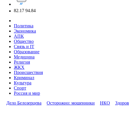
82.17
94.84
Политика
Экономика
АПК
Общество
Связь и IT
Образование
Медицина
Религия
ЖКХ
Происшествия
Криминал
Культура
Спорт
Россия и мир
Дело Белозерцева
Осторожно: мошенники
НКО
Здоров