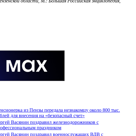
нзенской области, М.: Большая Российская энциклопедия,
нсионерка из Пензы передала незнакомцу около 800 тыс.
блей для внесения на «безопасный счет»
ргей Васянин поздравил железнодорожников с
офессиональным праздником
ргей Васянин поздравил военнослужащих ВДВ с