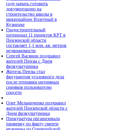
году начать готовить
документацию на
строительство школы в
микрорайоне Взлетный в
Кузнецке
Градостроительный
потенциал 11 проектов КРТ в
Пензенской области
составляет 1,1 млн. кв. метров
недвижимости
Сергей Васянин поздравил
жителей Пензы с Днем
физкультурника
Житель Пензы стал
фигурантом уголовного дела
после отправки интимных
снимков пользователю
соцсети
Олег Мельниченко поздравил
жителей Пензенской области с
Днем физкультурника
Прокуратура организовала
проверку по факту смерти
мужчины на Олимпийской