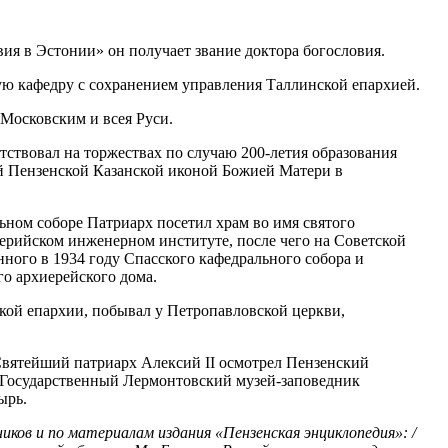
ия в Эстонии» он получает звание доктора богословия.
ую кафедру с сохранением управления Таллинской епархией.
Московским и всея Руси.
утствовал на торжествах по случаю 200-летия образования
й Пензенской Казанской иконой Божией Матери в
ьном соборе Патриарх посетил храм во имя святого
ерийском инженерном институте, после чего на Советской
нного в 1934 году Спасского кафедрального собора и
о архиерейского дома.
кой епархии, побывал у Петропавловской церкви,
Святейший патриарх Алексий II осмотрел Пензенский
 Государственный Лермонтовский музей-заповедник
ырь.
ков и по материалам издания «Пензенская энциклопедия»: /