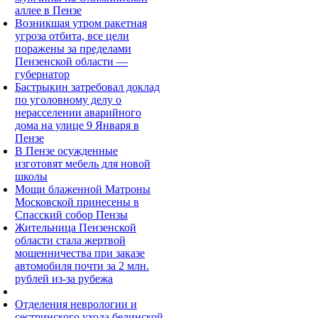
аллее в Пензе
Возникшая утром ракетная
угроза отбита, все цели
поражены за пределами
Пензенской области —
губернатор
Бастрыкин затребовал доклад
по уголовному делу о
нерасселении аварийного
дома на улице 9 Января в
Пензе
В Пензе осужденные
изготовят мебель для новой
школы
Мощи блаженной Матроны
Московской принесены в
Спасский собор Пензы
Жительница Пензенской
области стала жертвой
мошенничества при заказе
автомобиля почти за 2 млн.
рублей из-за рубежа
Отделения неврологии и
сестринского ухода белинской