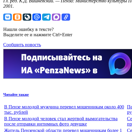
Гл. ред. К.Д. Вишневский. — Пенза: Министерство культуры Пе
2001.
Нашли ошибку в тексте?
Выделите ее и нажмите Ctrl+Enter
Сообщить новость
Читайте также
В Пензе молодой мужчина перевел мошенникам около 400
Пе
тыс. рублей
ру
В Пензе молодой человек стал жертвой вымогательства
Се
после отправки интимных фото девушке
пр
Житель Пензенской области перевел мошенникам более 1
Се