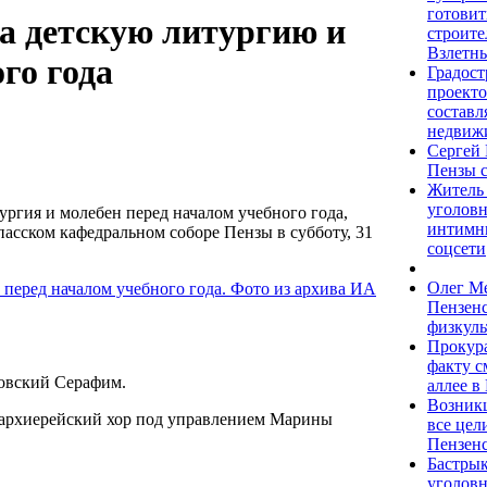
готовит
а детскую литургию и
строите
Взлетны
го года
Градост
проекто
составл
недвиж
Сергей 
Пензы с
Житель
уголовн
ургия и молебен перед началом учебного года,
интимн
пасском кафедральном соборе Пензы в субботу, 31
соцсети
Олег М
Пензенс
физкуль
Прокура
факту 
овский Серафим.
аллее в
Возникш
 архиерейский хор под управлением Марины
все цел
Пензенс
Бастрык
уголовн