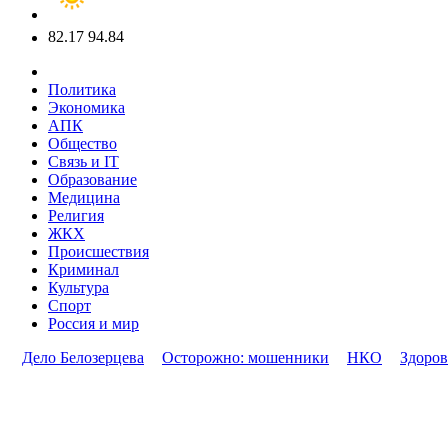
82.17
94.84
Политика
Экономика
АПК
Общество
Связь и IT
Образование
Медицина
Религия
ЖКХ
Происшествия
Криминал
Культура
Спорт
Россия и мир
Дело Белозерцева
Осторожно: мошенники
НКО
Здоров