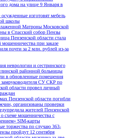
ого дома на улице 9 Января в
 осужденные изготовят мебель
вой школы
лаженной Матроны Московской
ны в Спасский собор Пензы
ица Пензенской области стала
 мошенничества при заказе
иля почти за 2 млн. рублей из-за
ия неврологии и сестринского
елинской районной больницы
али в обновленные помещения
 замруководителя СУ СКР по
кой области провел личный
граждан
мах Пензенской области погибли
жчин, организованы проверки
едупредила жителей Пензенской
 о схеме мошенничества c
лением» SIM-карты
е торжества по случаю 363-
ензы пройдут 12 сентября
нской области мужчина за две