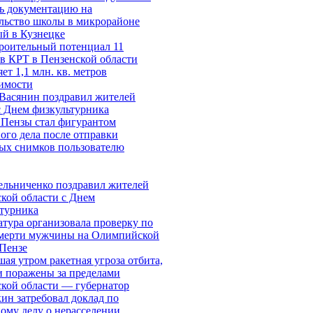
ь документацию на
льство школы в микрорайоне
й в Кузнецке
роительный потенциал 11
в КРТ в Пензенской области
яет 1,1 млн. кв. метров
имости
Васянин поздравил жителей
 Днем физкультурника
 Пензы стал фигурантом
ого дела после отправки
ых снимков пользователю
ельниченко поздравил жителей
кой области с Днем
турника
тура организовала проверку по
смерти мужчины на Олимпийской
 Пензе
ая утром ракетная угроза отбита,
и поражены за пределами
кой области — губернатор
ин затребовал доклад по
ому делу о нерасселении