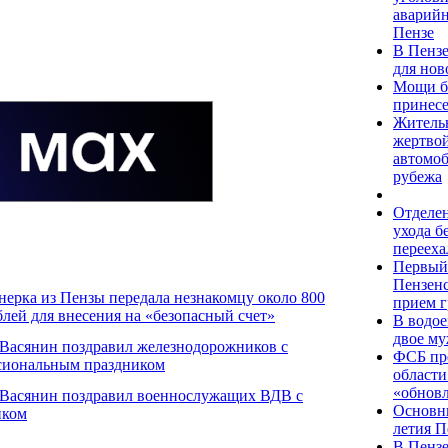
аварийн
Пензе
В Пензе
для но
Мощи б
принесе
Жительн
жертвой
автомоб
рубежа
Отделен
ухода б
переех
Первый
Пензенс
ерка из Пензы передала незнакомцу около 800
прием 
блей для внесения на «безопасный счет»
В водое
двое му
 Васянин поздравил железнодорожников с
ФСБ пр
сиональным праздником
области
«обнов
 Васянин поздравил военнослужащих ВДВ с
Основны
иком
летия П
В Пензе