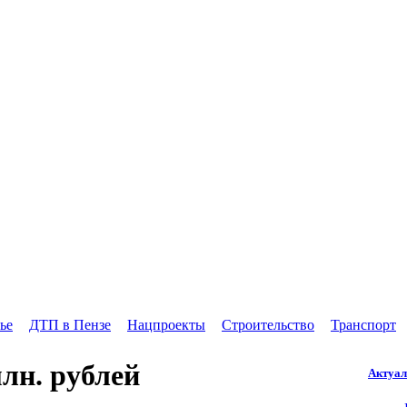
ье
ДТП в Пензе
Нацпроекты
Строительство
Транспорт
лн. рублей
Актуал