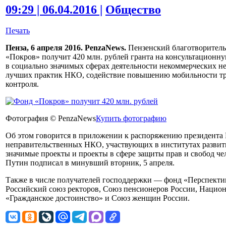
09:29 | 06.04.2016 |
Общество
Печать
Пенза, 6 апреля 2016. PenzaNews.
Пензенский благотворитель
«Покров» получит 420 млн. рублей гранта на консультационн
в социально значимых сферах деятельности некоммерческих н
лучших практик НКО, содействие повышению мобильности тру
контроля.
Фотография © PenzaNews
Купить фотографию
Об этом говорится в приложении к распоряжению президента 
неправительственных НКО, участвующих в институтах развит
значимые проекты и проекты в сфере защиты прав и свобод че
Путин подписал в минувший вторник, 5 апреля.
Также в числе получателей господдержки — фонд «Перспектив
Российский союз ректоров, Союз пенсионеров России, Нацио
«Гражданское достоинство» и Союз женщин России.