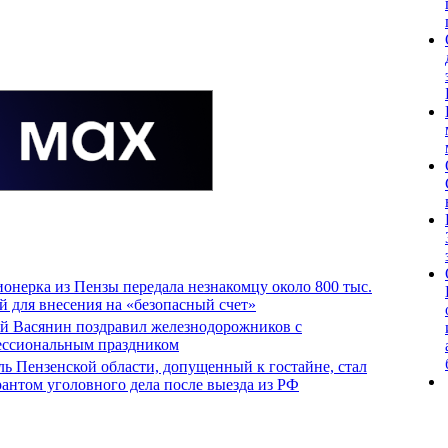
онерка из Пензы передала незнакомцу около 800 тыс.
й для внесения на «безопасный счет»
й Васянин поздравил железнодорожников с
ессиональным праздником
ь Пензенской области, допущенный к гостайне, стал
антом уголовного дела после выезда из РФ