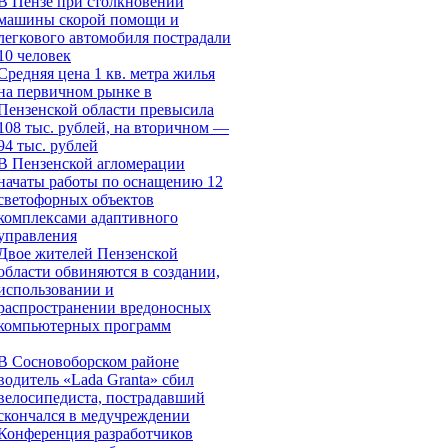
В Пензе при столкновении
машины скорой помощи и
легкового автомобиля пострадали
10 человек
Средняя цена 1 кв. метра жилья
на первичном рынке в
Пензенской области превысила
108 тыс. рублей, на вторичном —
94 тыс. рублей
В Пензенской агломерации
начаты работы по оснащению 12
светофорных объектов
комплексами адаптивного
управления
Двое жителей Пензенской
области обвиняются в создании,
использовании и
распространении вредоносных
компьютерных программ
В Сосновоборском районе
водитель «Lada Granta» сбил
велосипедиста, пострадавший
скончался в медучреждении
Конференция разработчиков