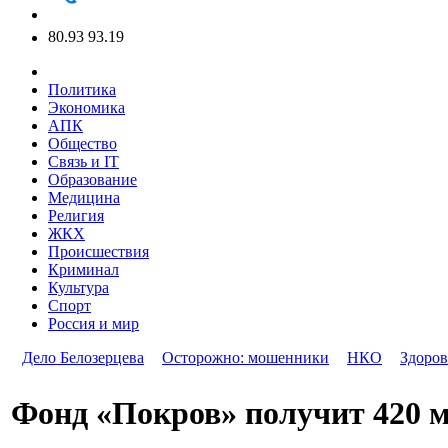
80.93
93.19
Политика
Экономика
АПК
Общество
Связь и IT
Образование
Медицина
Религия
ЖКХ
Происшествия
Криминал
Культура
Спорт
Россия и мир
Дело Белозерцева
Осторожно: мошенники
НКО
Здоров
Фонд «Покров» получит 420 м