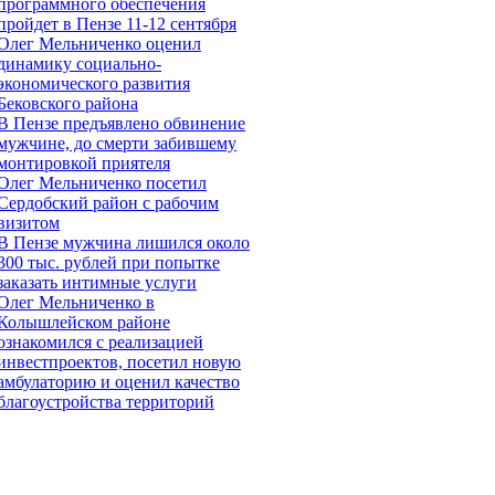
программного обеспечения
пройдет в Пензе 11-12 сентября
Олег Мельниченко оценил
динамику социально-
экономического развития
Бековского района
В Пензе предъявлено обвинение
мужчине, до смерти забившему
монтировкой приятеля
Олег Мельниченко посетил
Сердобский район с рабочим
визитом
В Пензе мужчина лишился около
300 тыс. рублей при попытке
заказать интимные услуги
Олег Мельниченко в
Колышлейском районе
ознакомился с реализацией
инвестпроектов, посетил новую
амбулаторию и оценил качество
благоустройства территорий