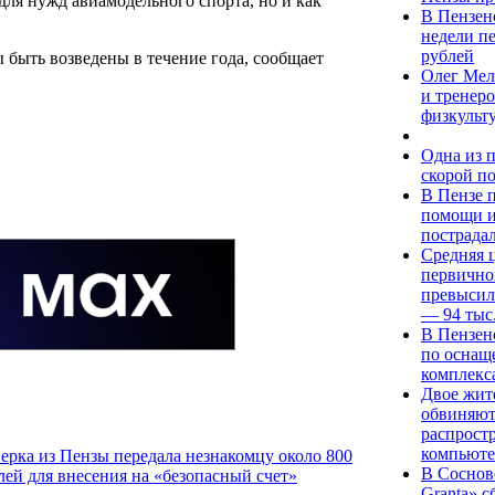
 для нужд авиамодельного спорта, но и как
В Пензен
недели п
рублей
быть возведены в течение года, сообщает
Олег Мел
и тренер
физкульт
Одна из 
скорой п
В Пензе 
помощи и
пострадал
Средняя ц
первично
превысила
— 94 тыс
В Пензен
по оснащ
комплекс
Двое жит
обвиняют
распрост
компьюте
ерка из Пензы передала незнакомцу около 800
В Соснов
лей для внесения на «безопасный счет»
Granta» 