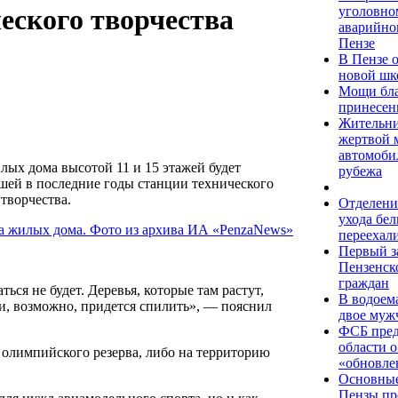
уголовно
еского творчества
аварийног
Пензе
В Пензе 
новой шк
Мощи бл
принесен
Жительни
жертвой 
автомобил
ых дома высотой 11 и 15 этажей будет
рубежа
вшей в последние годы станции технического
творчества.
Отделени
ухода бе
переехал
Первый з
Пензенск
граждан
ься не будет. Деревья, которые там растут,
В водоем
ки, возможно, придется спилить», — пояснил
двое муж
ФСБ пред
области 
е олимпийского резерва, либо на территорию
«обновле
Основные
Пензы пр