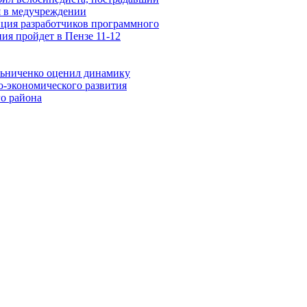
я в медучреждении
ция разработчиков программного
ия пройдет в Пензе 11-12
ьниченко оценил динамику
о-экономического развития
го района