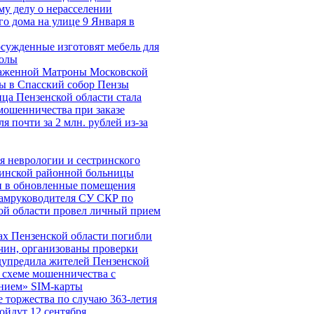
му делу о нерасселении
о дома на улице 9 Января в
осужденные изготовят мебель для
олы
аженной Матроны Московской
ы в Спасский собор Пензы
ца Пензенской области стала
мошенничества при заказе
я почти за 2 млн. рублей из-за
я неврологии и сестринского
линской районной больницы
и в обновленные помещения
амруководителя СУ СКР по
ой области провел личный прием
ах Пензенской области погибли
чин, организованы проверки
упредила жителей Пензенской
о схеме мошенничества c
нием» SIM-карты
 торжества по случаю 363-летия
ойдут 12 сентября