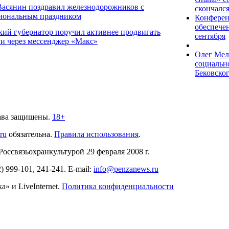
Васянин поздравил железнодорожников с
скончалс
иональным праздником
Конферен
обеспечен
кий губернатор поручил активнее продвигать
сентября
ги через мессенджер «Макс»
Олег Мел
социальн
Бековско
ава защищены.
18+
.ru
обязательна.
Правила использования
.
связьохранкультурой 29 февраля 2008 г.
2)
999-101, 241-241
. E-mail:
info@penzanews.ru
» и LiveInternet.
Политика конфиденциальности