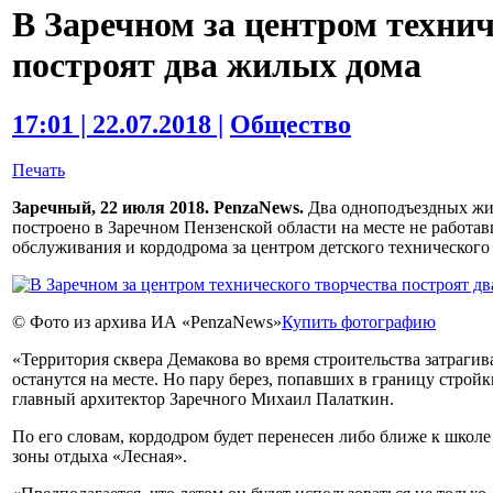
В Заречном за центром технич
построят два жилых дома
17:01 | 22.07.2018 |
Общество
Печать
Заречный, 22 июля 2018. PenzaNews.
Два одноподъездных жил
построено в Заречном Пензенской области на месте не работа
обслуживания и кордодрома за центром детского технического 
© Фото из архива ИА «PenzaNews»
Купить фотографию
«Территория сквера Демакова во время строительства затрагиват
останутся на месте. Но пару берез, попавших в границу строй
главный архитектор Заречного Михаил Палаткин.
По его словам, кордодром будет перенесен либо ближе к школ
зоны отдыха «Лесная».