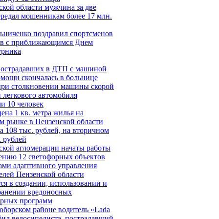
ской области мужчина за две
ередал мошенникам более 17 млн.
ьниченко поздравил спортсменов
ов с приближающимся Днем
урника
пострадавших в ДТП с машиной
омощи скончалась в больнице
при столкновении машины скорой
 легкового автомобиля
и 10 человек
ена 1 кв. метра жилья на
м рынке в Пензенской области
 108 тыс. рублей, на вторичном
. рублей
ской агломерации начаты работы
ению 12 светофорных объектов
ами адаптивного управления
елей Пензенской области
ся в создании, использовании и
ранении вредоносных
рных программ
оборском районе водитель «Lada
сбил велосипедиста, пострадавший