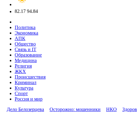
82.17
94.84
Политика
Экономика
АПК
Общество
Связь и IT
Образование
Медицина
Религия
ЖКХ
Происшествия
Криминал
Культура
Спорт
Россия и мир
Дело Белозерцева
Осторожно: мошенники
НКО
Здоров