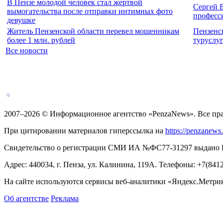
В Пензе молодой человек стал жертвой
Сергей 
вымогательства после отправки интимных фото
професс
девушке
Житель Пензенской области перевел мошенникам
Пензенс
более 1 млн. рублей
туруслу
Все новости
2007–2026 © Информационное агентство «PenzaNews». Все пр
При цитировании материалов гиперссылка на
https://penzanews
Свидетельство о регистрации СМИ ИА №ФС77-31297 выдано Рос
Адрес: 440034, г. Пенза, ул. Калинина, 119А. Телефоны: +7(841
На сайте используются сервисы веб-аналитики «Яндекс.Метрика
Об агентстве
Реклама