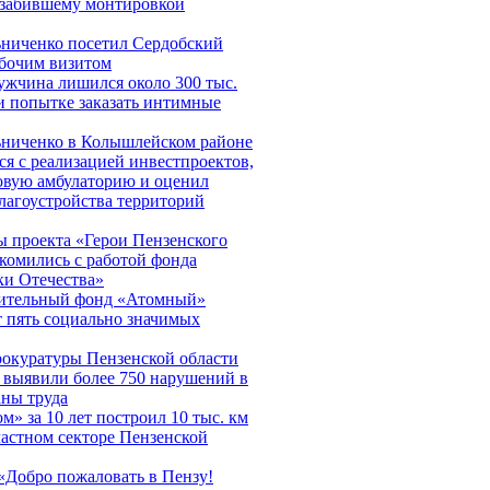
 забившему монтировкой
ниченко посетил Сердобский
абочим визитом
ужчина лишился около 300 тыс.
и попытке заказать интимные
ниченко в Колышлейском районе
ся с реализацией инвестпроектов,
овую амбулаторию и оценил
благоустройства территорий
 проекта «Герои Пензенского
акомились с работой фонда
и Отечества»
рительный фонд «Атомный»
 пять социально значимых
окуратуры Пензенской области
а выявили более 750 нарушений в
аны труда
м» за 10 лет построил 10 тыс. км
частном секторе Пензенской
«Добро пожаловать в Пензу!