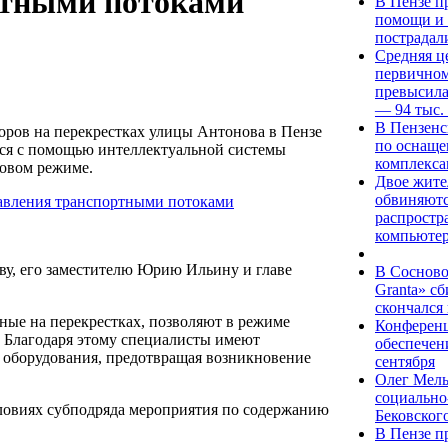
ртными потоками
В Пензе п
помощи и 
пострадал
Средняя це
первичном
превысила
— 94 тыс.
В Пензенс
оров на перекрестках улицы Антонова в Пензе
по оснаще
ься с помощью интеллектуальной системы
комплекса
товом режиме.
Двое жите
обвиняютс
распростр
компьюте
ву, его заместителю Юрию Ильину и главе
В Сосново
Granta» с
скончался
ные на перекрестках, позволяют в режиме
Конференц
. Благодаря этому специалисты имеют
обеспечен
 оборудования, предотвращая возникновение
сентября
Олег Мель
социально
ловиях субподряда мероприятия по содержанию
Бековског
В Пензе п