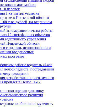
ри столкновении машины скорой
легкового автомобиля
и 10 человек
на 1 кв. метра жилья на
 рынке в Пензенской области
 108 тыс. рублей, на вторичном
 рублей
кой агломерации начаты работы
нию 12 светофорных объектов
ми адаптивного управления
лей Пензенской области
я в создании, использовании и
анении вредоносных
рных программ
борском районе водитель «Lada
бил велосипедиста, пострадавший
 в медучреждении
ия разработчиков программного
ия пройдет в Пензе 11-12
ниченко оценил динамику
-экономического развития
о района
редъявлено обвинение мужчине,