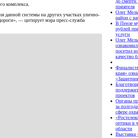
до смерти
го комплекса.
приятеля
Олег Мель
я данной системы на других участках улично-
район с р
дороги», — цитирует мэра пресс-служба
В Пензе м
рублей пр
услуги
Олег Мель
ознакомил
посетил н
качество 
Финалисты
края» озн
«Защитник
Благотво
поддержит
проектов
Органы пр
за полгод
сфере охр
«Ростелеко
оптики в 
области
Выставка 