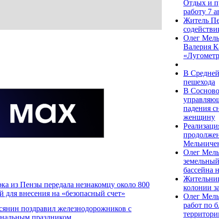
Отдых и п
работу 7 а
Житель Пе
содействи
Олег Мель
Валерия К
«Лугомет
В Средней
пешехода
В Сосново
управляющ
падения с
женщину
Реализаци
продолжен
Мельниче
Олег Мель
земельный
бассейна 
Жительниц
ка из Пензы передала незнакомцу около 800
колонии з
ей для внесения на «безопасный счет»
Олег Мель
работ по 
сянин поздравил железнодорожников с
территори
нальным праздником