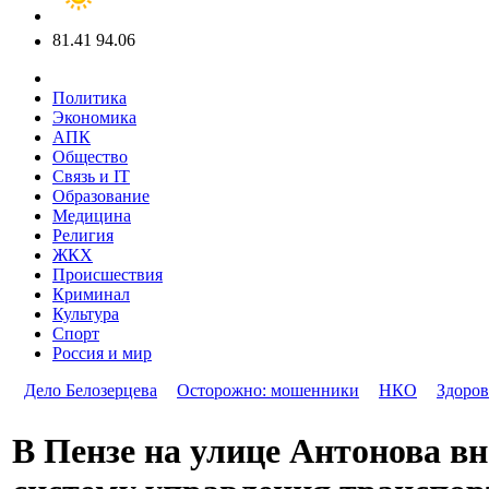
81.41
94.06
Политика
Экономика
АПК
Общество
Связь и IT
Образование
Медицина
Религия
ЖКХ
Происшествия
Криминал
Культура
Спорт
Россия и мир
Дело Белозерцева
Осторожно: мошенники
НКО
Здоров
В Пензе на улице Антонова в