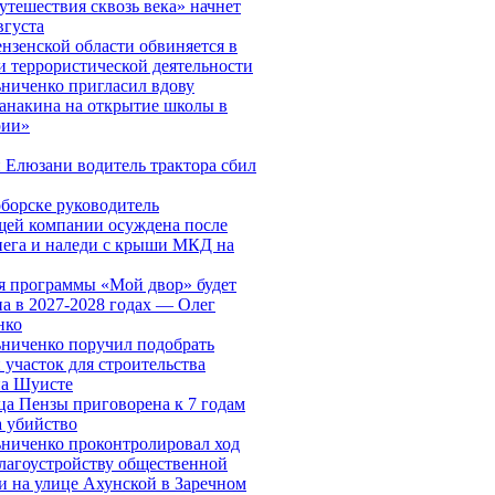
утешествия сквозь века» начнет
вгуста
нзенской области обвиняется в
и террористической деятельности
ниченко пригласил вдову
анакина на открытие школы в
рии»
 Елюзани водитель трактора сбил
борске руководитель
ей компании осуждена после
нега и наледи с крыши МКД на
я программы «Мой двор» будет
а в 2027-2028 годах — Олег
нко
ниченко поручил подобрать
 участок для строительства
на Шуисте
а Пензы приговорена к 7 годам
а убийство
ниченко проконтролировал ход
благоустройству общественной
и на улице Ахунской в Заречном