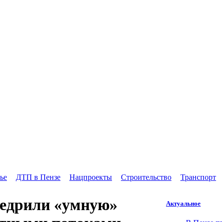
ье
ДТП в Пензе
Нацпроекты
Строительство
Транспорт
недрили «умную»
Актуальное