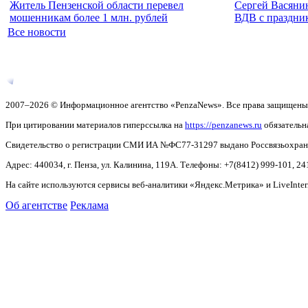
Житель Пензенской области перевел
Сергей Васяни
мошенникам более 1 млн. рублей
ВДВ с праздни
Все новости
2007–2026 © Информационное агентство «PenzaNews». Все права защищены
При цитировании материалов гиперссылка на
https://penzanews.ru
обязательн
Свидетельство о регистрации СМИ ИА №ФС77-31297 выдано Россвязьохранку
Адрес: 440034, г. Пенза, ул. Калинина, 119А. Телефоны: +7(8412)
999-101, 24
На сайте используются сервисы веб-аналитики «Яндекс.Метрика» и LiveInter
Об агентстве
Реклама