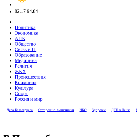
82.17
94.84
Политика
Экономика
АПК
Общество
Связь и IT
Образование
Медицина
Религия
ЖКХ
Происшествия
Криминал
Культура
Спорт
Россия и мир
Дело Белозерцева
Осторожно: мошенники
НКО
Здоровье
ДТП в Пензе