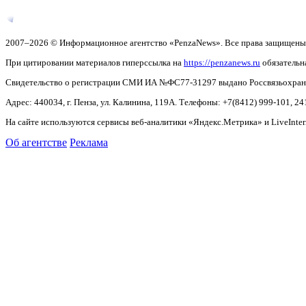
2007–2026 © Информационное агентство «PenzaNews». Все права защищены
При цитировании материалов гиперссылка на
https://penzanews.ru
обязательн
Свидетельство о регистрации СМИ ИА №ФС77-31297 выдано Россвязьохранку
Адрес: 440034, г. Пенза, ул. Калинина, 119А. Телефоны: +7(8412)
999-101, 24
На сайте используются сервисы веб-аналитики «Яндекс.Метрика» и LiveInter
Об агентстве
Реклама