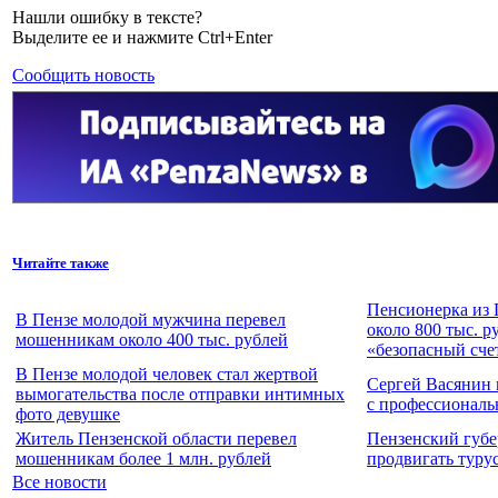
Нашли ошибку в тексте?
Выделите ее и нажмите Ctrl+Enter
Сообщить новость
Читайте также
Пенсионерка из 
В Пензе молодой мужчина перевел
около 800 тыс. р
мошенникам около 400 тыс. рублей
«безопасный сче
В Пензе молодой человек стал жертвой
Сергей Васянин
вымогательства после отправки интимных
с профессионал
фото девушке
Житель Пензенской области перевел
Пензенский губе
мошенникам более 1 млн. рублей
продвигать туру
Все новости