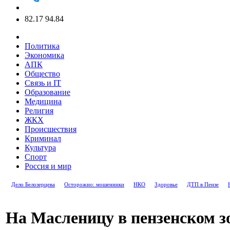
82.17
94.84
Политика
Экономика
АПК
Общество
Связь и IT
Образование
Медицина
Религия
ЖКХ
Происшествия
Криминал
Культура
Спорт
Россия и мир
Дело Белозерцева
Осторожно: мошенники
НКО
Здоровье
ДТП в Пензе
На Масленицу в пензенском з