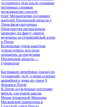
уголовного дела после отправки
интимных снимков
пользователю соцсети
Олег Мельниченко поздравил
жителей Пензенской области с
Днем физкультурника
Прокуратура организовала
проверку по факту смерти
мужчины на Олимпийской аллее
в Пензе
Возникшая утром ракетная
угроза отбита, все цели
поражены за пределами
Пензенской области —
губернатор
Бастрыкин затребовал доклад по
уголовному делу о нерасселении
аварийного дома на улице 9
Января в Пензе
В Пензе осужденные изготовят
мебель для новой школы
Мощи блаженной Матроны
Московской принесены в
Спасский собор Пензы