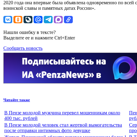
2020 года она впервые была объявлена одновременно по всей 
воинской славы и памятных датах России».
Нашли ошибку в тексте?
Выделите ее и нажмите Ctrl+Enter
Сообщить новость
Читайте также
В Пензе молодой мужчина перевел мошенникам около
Пен
400 тыс. рублей
руб
В Пензе молодой человек стал жертвой вымогательства
Сер
после отправки интимных фото девушке
про