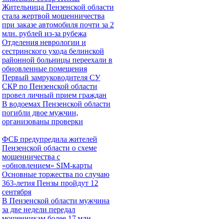
Жительница Пензенской области
стала жертвой мошенничества
при заказе автомобиля почти за 2
млн. рублей из-за рубежа
Отделения неврологии и
сестринского ухода белинской
районной больницы переехали в
обновленные помещения
Первый замруководителя СУ
СКР по Пензенской области
провел личный прием граждан
В водоемах Пензенской области
погибли двое мужчин,
организованы проверки
ФСБ предупредила жителей
Пензенской области о схеме
мошенничества c
«обновлением» SIM-карты
Основные торжества по случаю
363-летия Пензы пройдут 12
сентября
В Пензенской области мужчина
за две недели передал
мошенникам более 17 млн.