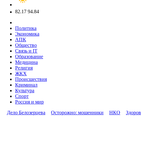
82.17
94.84
Политика
Экономика
АПК
Общество
Связь и IT
Образование
Медицина
Религия
ЖКХ
Происшествия
Криминал
Культура
Спорт
Россия и мир
Дело Белозерцева
Осторожно: мошенники
НКО
Здоров