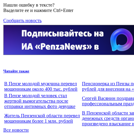
Нашли ошибку в тексте?
Выделите ее и нажмите Ctrl+Enter
Сообщить новость
Читайте также
В Пензе молодой мужчина перевел
Пенсионерка из Пензы пе
мошенникам около 400 тыс. рублей
рублей для внесения на 
В Пензе молодой человек стал
Сергей Васянин поздрав
жертвой вымогательства после
профессиональным праз
отправки интимных фото девушке
В Пензенской области за
Житель Пензенской области перевел
денежных средств органи
мошенникам более 1 млн. рублей
произведено взыскание 
Все новости