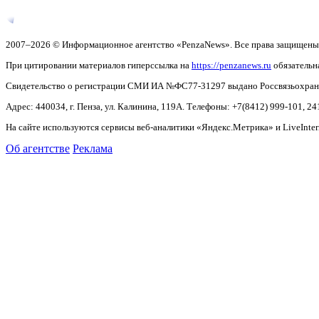
2007–2026 © Информационное агентство «PenzaNews». Все права защищены
При цитировании материалов гиперссылка на
https://penzanews.ru
обязательн
Свидетельство о регистрации СМИ ИА №ФС77-31297 выдано Россвязьохранку
Адрес: 440034, г. Пенза, ул. Калинина, 119А. Телефоны: +7(8412)
999-101, 24
На сайте используются сервисы веб-аналитики «Яндекс.Метрика» и LiveInter
Об агентстве
Реклама