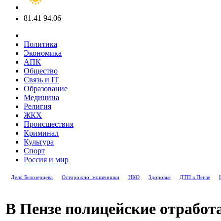
81.41
94.06
Политика
Экономика
АПК
Общество
Связь и IT
Образование
Медицина
Религия
ЖКХ
Происшествия
Криминал
Культура
Спорт
Россия и мир
Дело Белозерцева
Осторожно: мошенники
НКО
Здоровье
ДТП в Пензе
В Пензе полицейские отрабо