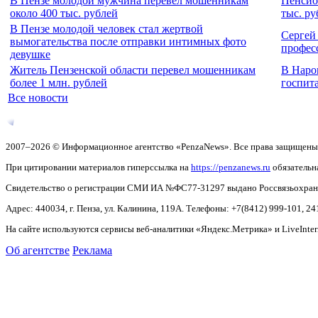
В Пензе молодой мужчина перевел мошенникам
Пенсио
около 400 тыс. рублей
тыс. ру
В Пензе молодой человек стал жертвой
Сергей
вымогательства после отправки интимных фото
профес
девушке
Житель Пензенской области перевел мошенникам
В Наро
более 1 млн. рублей
госпит
Все новости
2007–2026 © Информационное агентство «PenzaNews». Все права защищены
При цитировании материалов гиперссылка на
https://penzanews.ru
обязательн
Свидетельство о регистрации СМИ ИА №ФС77-31297 выдано Россвязьохранку
Адрес: 440034, г. Пенза, ул. Калинина, 119А. Телефоны: +7(8412)
999-101, 24
На сайте используются сервисы веб-аналитики «Яндекс.Метрика» и LiveInter
Об агентстве
Реклама