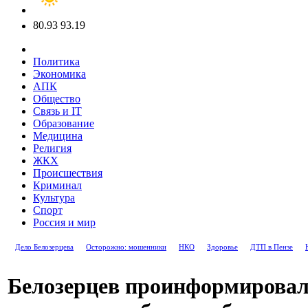
80.93
93.19
Политика
Экономика
АПК
Общество
Связь и IT
Образование
Медицина
Религия
ЖКХ
Происшествия
Криминал
Культура
Спорт
Россия и мир
Дело Белозерцева
Осторожно: мошенники
НКО
Здоровье
ДТП в Пензе
Белозерцев проинформировал 