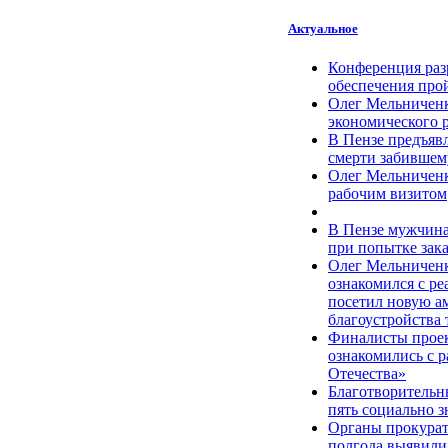
Актуальное
Конференция раз
обеспечения прой
Олег Мельниченк
экономического р
В Пензе предъяв
смерти забившем
Олег Мельниченк
рабочим визитом
В Пензе мужчина
при попытке зак
Олег Мельниченк
ознакомился с ре
посетил новую а
благоустройства
Финалисты проек
ознакомились с 
Отечества»
Благотворитель
пять социально 
Органы прокурат
полгода выявили