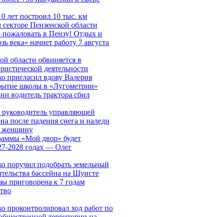
10 лет построил 10 тыс. км
 секторе Пензенской области
 пожаловать в Пензу! Отдых и
зь века» начнет работу 7 августа
ой области обвиняется в
ористической деятельности
о пригласил вдову Валерия
рытие школы в «Лугометрии»
ни водитель трактора сбил
 руководитель управляющей
на после падения снега и наледи
 женщину
раммы «Мой двор» будет
27-2028 годах — Олег
о поручил подобрать земельный
ительства бассейна на Шуисте
ы приговорена к 7 годам
ство
о проконтролировал ход работ по
 общественной территории на