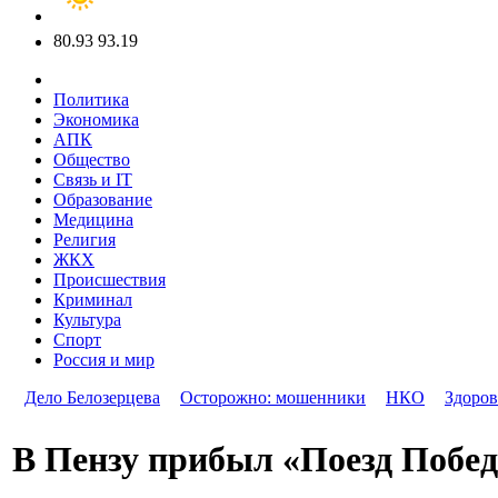
80.93
93.19
Политика
Экономика
АПК
Общество
Связь и IT
Образование
Медицина
Религия
ЖКХ
Происшествия
Криминал
Культура
Спорт
Россия и мир
Дело Белозерцева
Осторожно: мошенники
НКО
Здоров
В Пензу прибыл «Поезд Побе