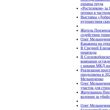
охраны труда
«Ростелеком» за 
оптики в частном
Выставка «Добро
путешествия скво
Житель Пензенск
содействии терр
Олег Мельниченк
Канакина на отк
В Средней Елюза
пешехода
В Сосновоборске
компании осужде
с крыши МКД на
Реализация прог
продолжена в 20
Мельниченко
Олег Мельниченк
участок для стро
Жительница Пенз
колонии за убий
Олег Мельниченк
благоустройству