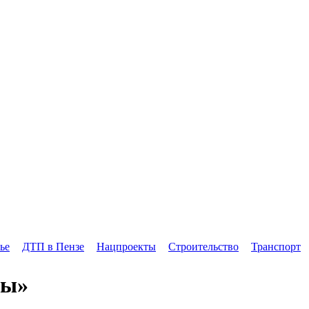
ье
ДТП в Пензе
Нацпроекты
Строительство
Транспорт
ды»