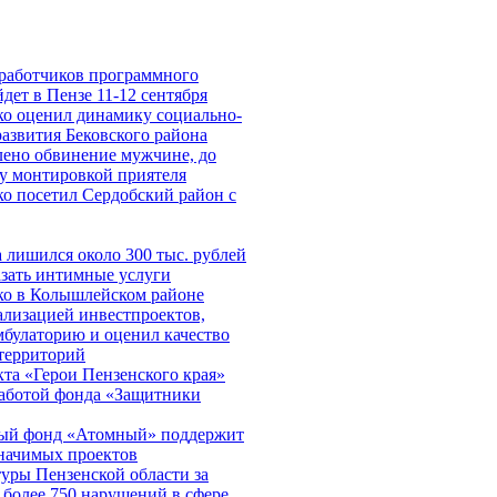
работчиков программного
дет в Пензе 11-12 сентября
о оценил динамику социально-
азвития Бековского района
лено обвинение мужчине, до
у монтировкой приятеля
о посетил Сердобский район с
 лишился около 300 тыс. рублей
азать интимные услуги
о в Колышлейском районе
ализацией инвестпроектов,
мбулаторию и оценил качество
 территорий
та «Герои Пензенского края»
работой фонда «Защитники
ный фонд «Атомный» поддержит
значимых проектов
уры Пензенской области за
 более 750 нарушений в сфере