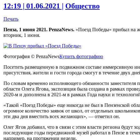
12:19 | 01.06.2021 |
Общество
Печать
Пенза, 1 июня 2021. PenzaNews.
«Поезд Победы» прибыл на ж
вторник, 1 июня.
Фотография © PenzaNews
Купить фотографию
Посетить размещенную в подвижном составе иммерсивную и
присутствия, жители и гости города смогут в течение двух дн
По словам временно исполняющего обязанности заместителя п
области Олега Ягова, экспозиция была создана в рамках прове
2020-м и дополнена в 2021-м в рамках Года науки и технологий
«Такой «Поезд Победы» еще никогда не был в Пензенской облас
огромное количество заявок от школ, от отдельных школьников
эти два дня вместить всех желающих», — отметил он.
Олег Ягов добавил, что в связи с этим власти региона будут хо
последующие годы передвижной музей работал в Пензе в течен
например, на протяжении недели.