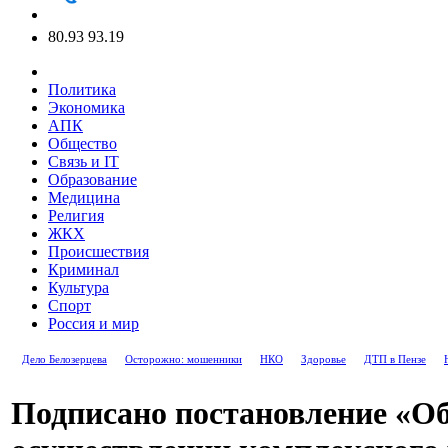
80.93
93.19
Политика
Экономика
АПК
Общество
Связь и IT
Образование
Медицина
Религия
ЖКХ
Происшествия
Криминал
Культура
Спорт
Россия и мир
Дело Белозерцева
Осторожно: мошенники
НКО
Здоровье
ДТП в Пензе
Подписано постановление «О