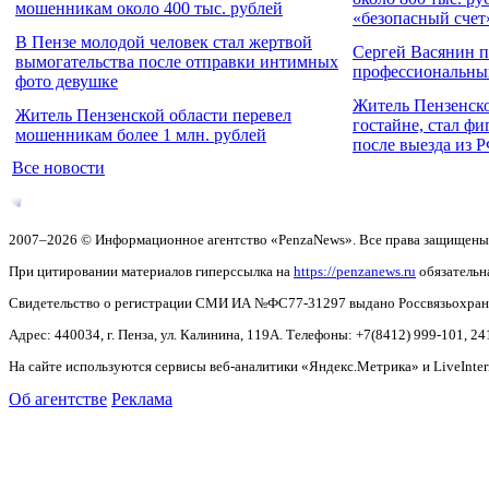
мошенникам около 400 тыс. рублей
«безопасный счет
В Пензе молодой человек стал жертвой
Сергей Васянин п
вымогательства после отправки интимных
профессиональны
фото девушке
Житель Пензенск
Житель Пензенской области перевел
гостайне, стал ф
мошенникам более 1 млн. рублей
после выезда из 
Все новости
2007–2026 © Информационное агентство «PenzaNews». Все права защищены
При цитировании материалов гиперссылка на
https://penzanews.ru
обязательн
Свидетельство о регистрации СМИ ИА №ФС77-31297 выдано Россвязьохранку
Адрес: 440034, г. Пенза, ул. Калинина, 119А. Телефоны: +7(8412)
999-101, 24
На сайте используются сервисы веб-аналитики «Яндекс.Метрика» и LiveInter
Об агентстве
Реклама