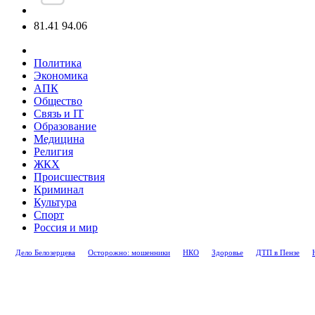
81.41
94.06
Политика
Экономика
АПК
Общество
Связь и IT
Образование
Медицина
Религия
ЖКХ
Происшествия
Криминал
Культура
Спорт
Россия и мир
Дело Белозерцева
Осторожно: мошенники
НКО
Здоровье
ДТП в Пензе