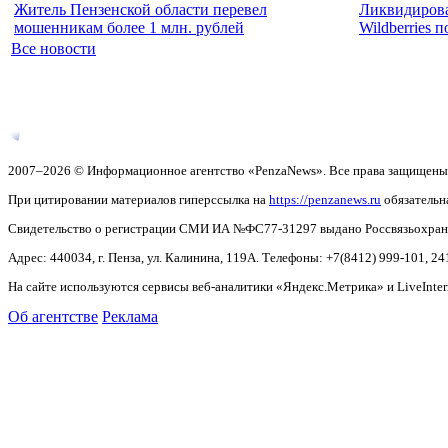
Житель Пензенской области перевел
Ликвидирова
мошенникам более 1 млн. рублей
Wildberries 
Все новости
2007–2026 © Информационное агентство «PenzaNews». Все права защищены
При цитировании материалов гиперссылка на
https://penzanews.ru
обязательн
Свидетельство о регистрации СМИ ИА №ФС77-31297 выдано Россвязьохранку
Адрес: 440034, г. Пенза, ул. Калинина, 119А. Телефоны: +7(8412)
999-101, 24
На сайте используются сервисы веб-аналитики «Яндекс.Метрика» и LiveInter
Об агентстве
Реклама