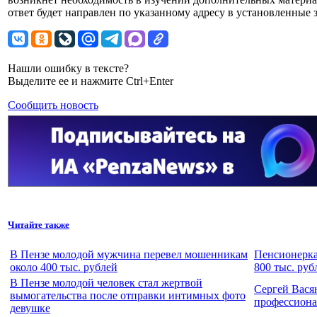
ответ будет направлен по указанному адресу в установленные 
Нашли ошибку в тексте?
Выделите ее и нажмите Ctrl+Enter
Сообщить новость
Читайте также
В Пензе молодой мужчина перевел мошенникам
Пенсионерка
около 400 тыс. рублей
800 тыс. руб
В Пензе молодой человек стал жертвой
Сергей Вася
вымогательства после отправки интимных фото
профессион
девушке