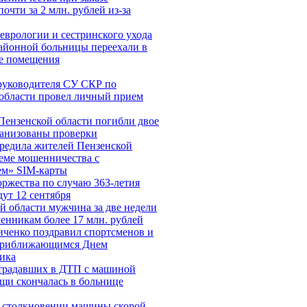
очти за 2 млн. рублей из-за
еврологии и сестринского ухода
айонной больницы переехали в
е помещения
руководителя СУ СКР по
области провел личный прием
Пензенской области погибли двое
анизованы проверки
редила жителей Пензенской
хеме мошенничества c
ем» SIM-карты
ржества по случаю 363-летия
ут 12 сентября
й области мужчина за две недели
енникам более 17 млн. рублей
ченко поздравил спортсменов и
 приближающимся Днем
ика
страдавших в ДТП с машиной
щи скончалась в больнице
 столкновении машины скорой