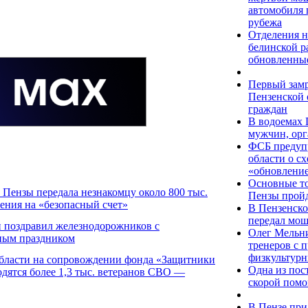
автомобиля п
рубежа
Отделения н
белинской р
обновленны
Первый зам
Пензенской 
граждан
В водоемах 
мужчин, орг
ФСБ предуп
области о с
«обновлени
Основные то
 Пензы передала незнакомцу около 800 тыс.
Пензы пройд
сения на «безопасный счет»
В Пензенско
передал мош
 поздравил железнодорожников с
Олег Мельни
ным праздником
тренеров с
физкультурн
бласти на сопровождении фонда «Защитники
Одна из по
одятся более 1,3 тыс. ветеранов СВО —
скорой помо
В Пензе при