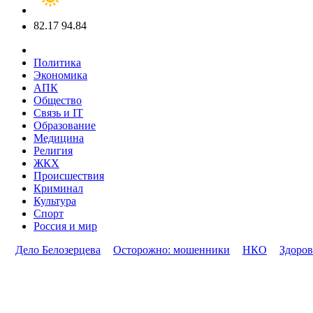
82.17
94.84
Политика
Экономика
АПК
Общество
Связь и IT
Образование
Медицина
Религия
ЖКХ
Происшествия
Криминал
Культура
Спорт
Россия и мир
Дело Белозерцева
Осторожно: мошенники
НКО
Здоров