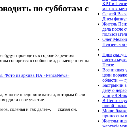
КРТ в Пензе
оводить по субботам с
млн. кв. ме
Сергей Вася
Днем физку
Житель Пенз
дела после 
пользовател
Олег Мельни
Пензенской 
Прокуратура
я будут проводить в городе Заречном
смерти мужч
 этом говорится в сообщении, размещенном на
Пензе
Возникшая у
цели пораже
области — г
Бастрыкин з
делу о нера
ва, многие предприниматели, которым были
улице 9 Янв
твердили свое участие.
В Пензе осу
новой школ
ба, соленья и так далее», — сказал он.
Мощи блаже
принесены в
Жительница 
жертвой мош