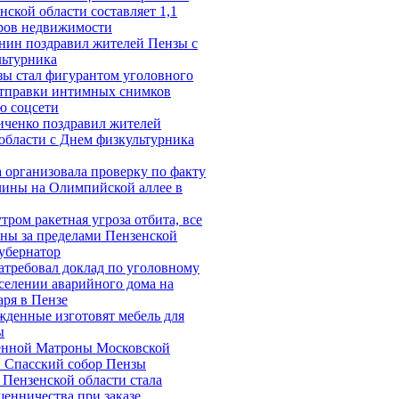
нской области составляет 1,1
тров недвижимости
нин поздравил жителей Пензы с
льтурника
ы стал фигурантом уголовного
отправки интимных снимков
ю соцсети
ченко поздравил жителей
области с Днем физкультурника
 организовала проверку по факту
ины на Олимпийской аллее в
тром ракетная угроза отбита, все
ны за пределами Пензенской
убернатор
атребовал доклад по уголовному
сселении аварийного дома на
аря в Пензе
жденные изготовят мебель для
ы
нной Матроны Московской
 Спасский собор Пензы
Пензенской области стала
енничества при заказе