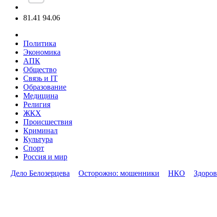
81.41
94.06
Политика
Экономика
АПК
Общество
Связь и IT
Образование
Медицина
Религия
ЖКХ
Происшествия
Криминал
Культура
Спорт
Россия и мир
Дело Белозерцева
Осторожно: мошенники
НКО
Здоров