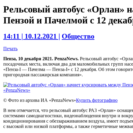
Рельсовый автобус «Орлан» н
Пензой и Пачелмой с 12 дека
14:11 | 10.12.2021 |
Общество
Печать
Пенза, 10 декабря 2021. PenzaNews.
Рельсовый автобус «Орла
посадочных места, включая два для маломобильных групп нас
«Пенза-I — Пачелма — Пенза-I» с 12 декабря. Об этом говори
пригородная пассажирская компания».
© Фото из архива ИА «PenzaNews»
Купить фотографию
В нем отмечается, что рельсовый автобус РА3 «Орлан» оснаще
системами самодиагностики, видеонаблюдения внутри и вокру
кондиционирования с обеззараживанием воздуха, имеет подъ
с высокой или низкой платформы, а также герметичные межва