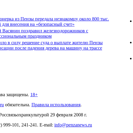
нерка из Пензы передала незнакомцу около 800 тыс.
 для внесения на «безопасный счет»
й Васянин поздравил железнодорожников с
ссиональным праздником
ило в силу решение суда о выплате жителю Пензы
сации после падения дерева на машину на трассе
ава защищены.
18+
.ru
обязательна.
Правила использования
.
связьохранкультурой 29 февраля 2008 г.
2)
999-101, 241-241
. E-mail:
info@penzanews.ru