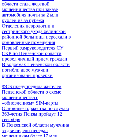
области стала жертвой
мошенничества при заказе
автомобиля почти за 2 млн.
рублей из-за рубежа
Отделения неврологии и
сестринского ухода белинской
районной больницы переехали в
обновленные помещения
Первый замруководителя СУ
СКР по Пензенской области
провел личный прием граждан
В водоемах Пензенской области
погибли двое мужчин,
организованы проверки
ФСБ предупредила жителей
Пензенской области о схеме
мошенничества c
«обновлением» SIM-карты
Основные торжества по случаю
363-летия Пензы пройдут 12
сентября
В Пензенской области мужчина
за две недели передал
мошенникам более 17 млн.