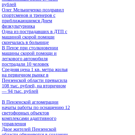
рублей
Олег Мельниченко поздравил
спортсменов и тренеров с
приближающимся Днем
физкультурника
Одна из пострадавших в ДТП с
машиной скорой помощи
скончалась в больнице
В Пензе при столкновении
машины скорой помощи и
легкового автомобиля
пострадали 10 человек
Средняя цена 1 кв. метра жилья
на первичном рынке в
Пензенской области превысила
108 тыс. рублей, на вторичном
— 94 тыс. рублей
В Пензенской агломерации
начаты работы по оснащению 12
светофорных объектов
комплексами адаптивного
управления
Двое жителей Пензенской
области обвиняются в создании,