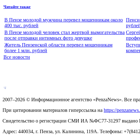
Читайте также
В Пензе молодой мужчина перевел мошенникам около
Пенсио
400 тыс. рублей
рублей
В Пензе молодой человек стал жертвой вымогательства
Серге
после отправки интимных фото девушке
профе
Житель Пензенской области перевел мошенникам
Вступ
более 1 млн. рублей
компен
Все новости
2007–2026 © Информационное агентство «PenzaNews». Все пр
При цитировании материалов гиперссылка на
https://penzanews
Свидетельство о регистрации СМИ ИА №ФС77-31297 выдано Рос
Адрес: 440034, г. Пенза, ул. Калинина, 119А. Телефоны: +7(841