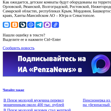
Как ожидается, детские комнаты будут оборудованы на терри
Орловской, Рязанской, Волгоградской, Ростовской, Нижегородс
Самарской областях, республиках Крым, Мордовия, Башкортос
краях, Ханты-Мансийском АО – Югра и Севастополе.
Нашли ошибку в тексте?
Выделите ее и нажмите Ctrl+Enter
Сообщить новость
Читайте также
В Пензе молодой мужчина перевел
Пенсионерка из 
мошенникам около 400 тыс. рублей
на «безопасный 
В Пензе молодой человек стал жертвой