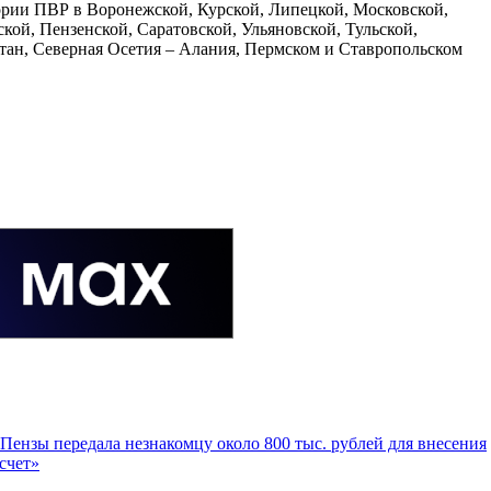
тории ПВР в Воронежской, Курской, Липецкой, Московской,
кой, Пензенской, Саратовской, Ульяновской, Тульской,
тан, Северная Осетия – Алания, Пермском и Ставропольском
Пензы передала незнакомцу около 800 тыс. рублей для внесения
счет»