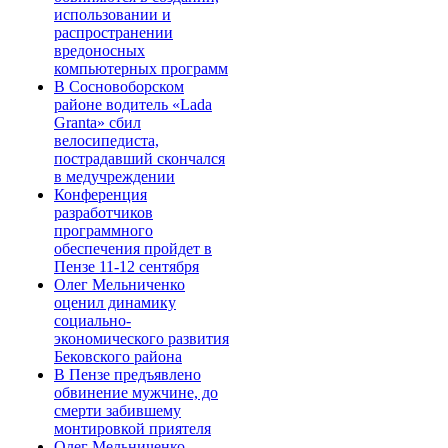
использовании и
распространении
вредоносных
компьютерных программ
В Сосновоборском
районе водитель «Lada
Granta» сбил
велосипедиста,
пострадавший скончался
в медучреждении
Конференция
разработчиков
программного
обеспечения пройдет в
Пензе 11-12 сентября
Олег Мельниченко
оценил динамику
социально-
экономического развития
Бековского района
В Пензе предъявлено
обвинение мужчине, до
смерти забившему
монтировкой приятеля
Олег Мельниченко