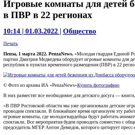
Игровые комнаты для детей б
в ПВР в 22 регионах
10:14 | 01.03.2022 |
Общество
Печать
Пенза, 1 марта 2022. PenzaNews.
«Молодая гвардия Единой Ро
партии Дмитрия Медведева оборудует игровые комнаты для д
республик в пунктах временного размещения (ПВР) в 22 регион
© Фото из архива ИА «PenzaNews»
Купить фотографию
В них разместят все необходимое для детского досуга — книги
«В ПВР Ростовской области мы уже организовали детские игро
проводим спектакли. В ближайшее время организуем эту работ
игровые комнаты, где молодогвардейцы будут работать анимат
спектакли. Все мероприятия будем проводить совместно с о
председатель МГЕР Антон Демидов, которого цитирует пресс-