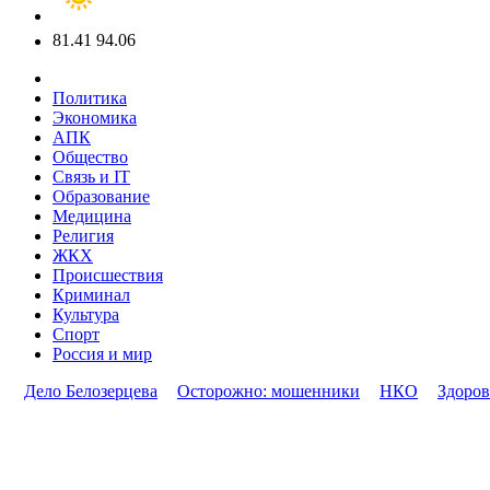
81.41
94.06
Политика
Экономика
АПК
Общество
Связь и IT
Образование
Медицина
Религия
ЖКХ
Происшествия
Криминал
Культура
Спорт
Россия и мир
Дело Белозерцева
Осторожно: мошенники
НКО
Здоров