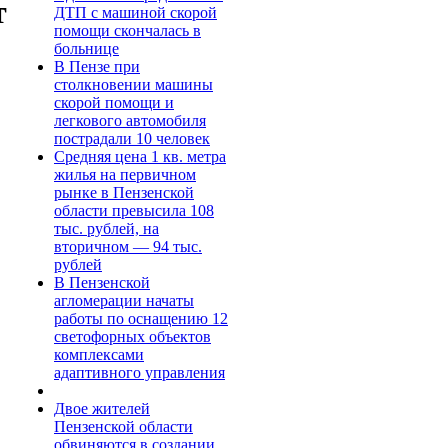
т
ДТП с машиной скорой
помощи скончалась в
больнице
В Пензе при
столкновении машины
скорой помощи и
легкового автомобиля
пострадали 10 человек
Средняя цена 1 кв. метра
жилья на первичном
рынке в Пензенской
области превысила 108
тыс. рублей, на
вторичном — 94 тыс.
рублей
В Пензенской
агломерации начаты
работы по оснащению 12
светофорных объектов
комплексами
адаптивного управления
Двое жителей
Пензенской области
обвиняются в создании,